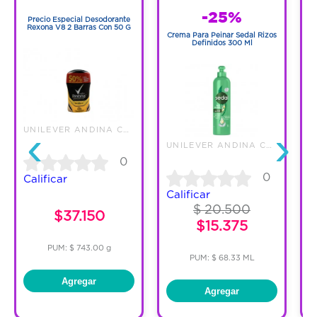
1
-25%
Precio Especial Desodorante
Rexona V8 2 Barras Con 50 G
Crema Para Peinar Sedal Rizos
Definidos 300 Ml
M
‹
›
UNILEVER ANDINA COLOMBIA LTDA
UNILEVER ANDINA COLOMBIA LTDA
0
0
Calificar
Calificar
$ 20.500
$37.150
$15.375
PUM: $ 743.00 g
PUM: $ 68.33 ML
Agregar
Agregar