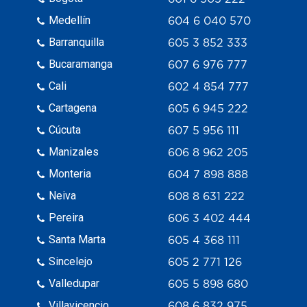
Medellín
604 6 040 570
Barranquilla
605 3 852 333
Bucaramanga
607 6 976 777
Cali
602 4 854 777
Cartagena
605 6 945 222
Cúcuta
607 5 956 111
Manizales
606 8 962 205
Monteria
604 7 898 888
Neiva
608 8 631 222
Pereira
606 3 402 444
Santa Marta
605 4 368 111
Sincelejo
605 2 771 126
Valledupar
605 5 898 680
Villavicencio
608 6 832 975