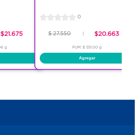
0
$21.675
$ 27.550
$20.663
|
06 g
PUM: $ 551.00 g
Agregar