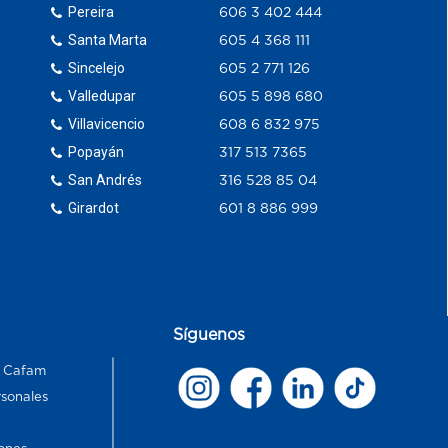
Pereira
606 3 402 444
Santa Marta
605 4 368 111
Sincelejo
605 2 771 126
Valledupar
605 5 898 680
Villavicencio
608 6 832 975
Popayán
317 513 7365
San Andrés
316 528 85 04
Girardot
601 8 886 999
Síguenos
s Cafam
rsonales