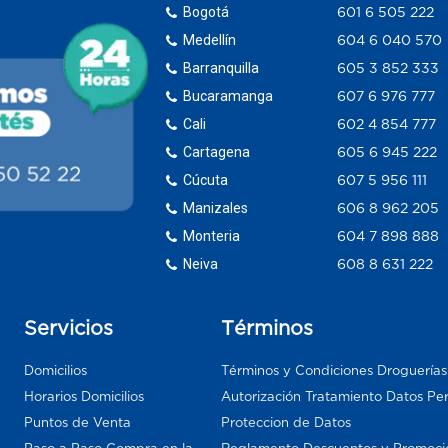
Bogotá
601 6 505 222
Medellín
604 6 040 570
Barranquilla
605 3 852 333
Bucaramanga
607 6 976 777
Cali
602 4 854 777
Cartagena
605 6 945 222
Cúcuta
607 5 956 111
Manizales
606 8 962 205
Monteria
604 7 898 888
Neiva
608 8 631 222
Servicios
Términos
Domicilios
Términos y Condiciones Droguería
Horarios Domicilios
Autorización Tratamiento Datos Pe
Puntos de Venta
Proteccion de Datos