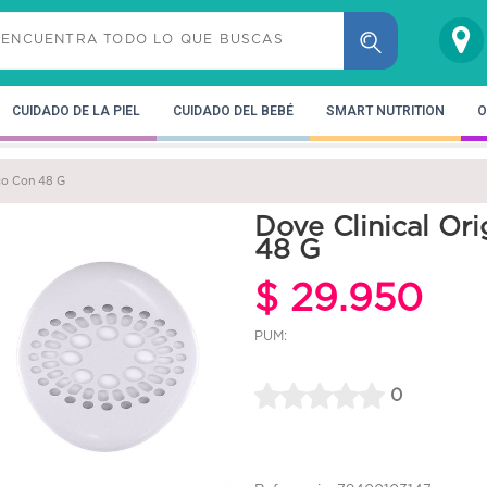
CUIDADO DE LA PIEL
CUIDADO DEL BEBÉ
SMART NUTRITION
O
sco Con 48 G
Dove Clinical Or
48 G
$ 29.950
PUM:
0