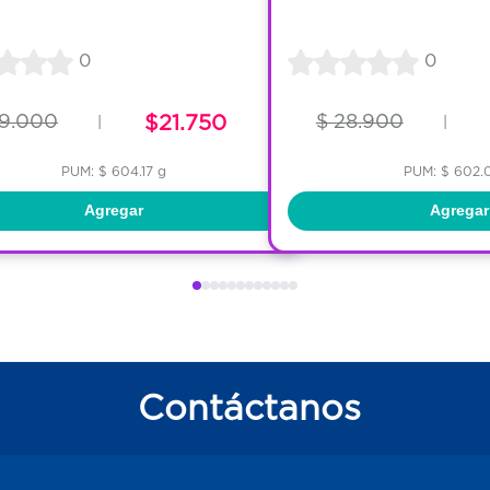
0
0
29.000
$21.750
$ 28.900
|
|
PUM: $ 604.17 g
PUM: $ 602.
Agregar
Agregar
Contáctanos