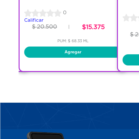
0
Calificar
$ 20.500
$15.375
|
$ 
PUM: $ 68.33 ML
Agregar