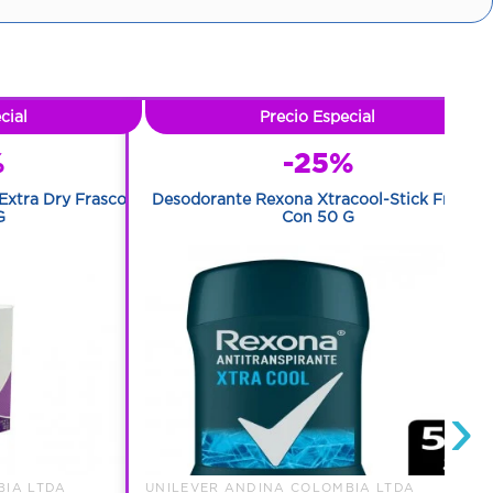
cial
Precio Especial
%
-25%
Extra Dry Frasco
Desodorante Rexona Xtracool-Stick Frasco
G
Con 50 G
›
BIA LTDA
UNILEVER ANDINA COLOMBIA LTDA