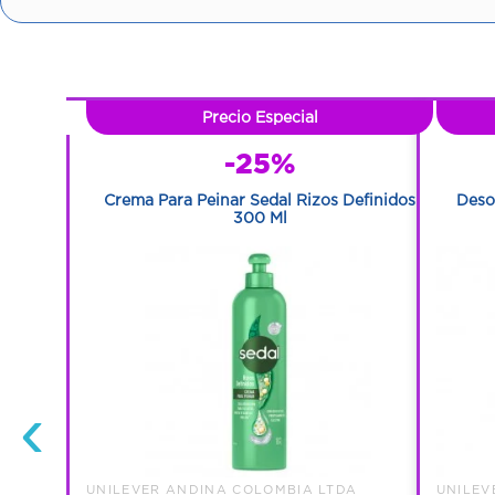
Precio Especial
-25%
xona V8 2
Crema Para Peinar Sedal Rizos Definidos
Deso
300 Ml
‹
A
UNILEVER ANDINA COLOMBIA LTDA
UNILEV