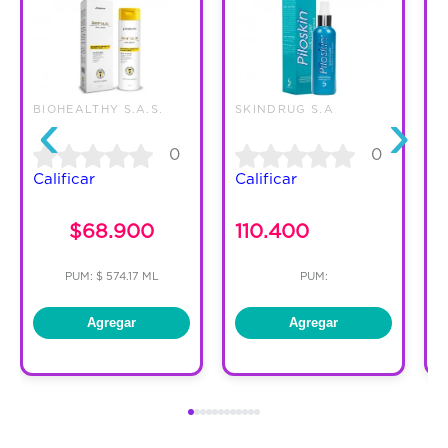
‹
›
BIOHEALTHY S.A.S.
SKINDRUG S.A
0
0
Calificar
Calificar
C
$68.900
110.400
PUM: $ 574.17 ML
PUM:
Agregar
Agregar