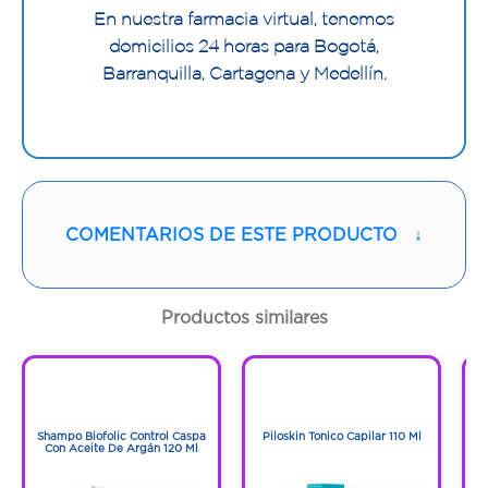
En nuestra farmacia virtual, tenemos
domicilios 24 horas para Bogotá,
Barranquilla, Cartagena y Medellín.
COMENTARIOS DE ESTE PRODUCTO
↓
Productos similares
1
1
1
1
Shampo Biofolic Control Caspa
Piloskin Tonico Capilar 110 Ml
C
Con Aceite De Argán 120 Ml