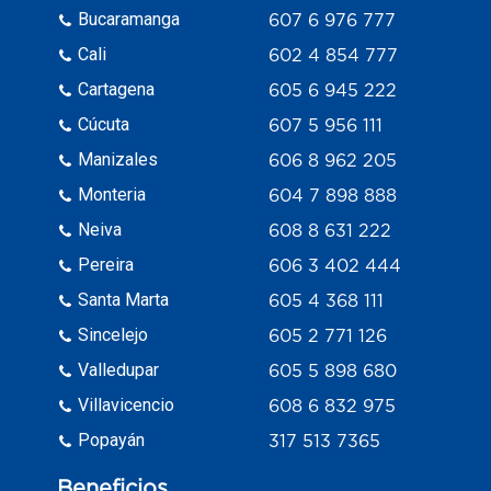
Bucaramanga
607 6 976 777
Cali
602 4 854 777
Cartagena
605 6 945 222
Cúcuta
607 5 956 111
Manizales
606 8 962 205
Monteria
604 7 898 888
Neiva
608 8 631 222
Pereira
606 3 402 444
Santa Marta
605 4 368 111
Sincelejo
605 2 771 126
Valledupar
605 5 898 680
Villavicencio
608 6 832 975
Popayán
317 513 7365
Beneficios