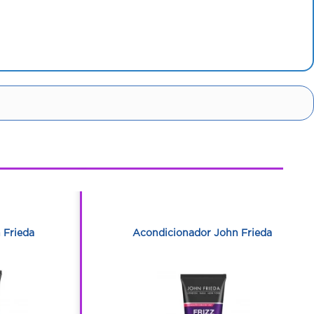
1
1
 Frieda
Acondicionador John Frieda