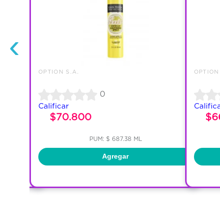
‹
OPTION S.A.
OPTION 
0
Calificar
Calific
$70.800
$6
PUM: $ 687.38 ML
Agregar