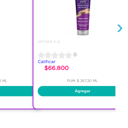
›
OPTION S.A.
0
Calificar
$66.800
5 ML
PUM: $ 267.20 ML
Agregar