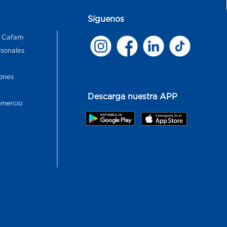
Síguenos
s Cafam
rsonales
ones
Descarga nuestra APP
omercio