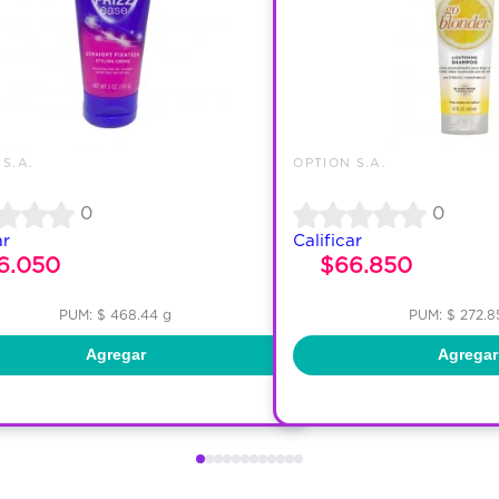
S.A.
OPTION S.A.
0
0
ar
Calificar
6.050
$66.850
PUM: $ 468.44 g
PUM: $ 272.8
Agregar
Agregar