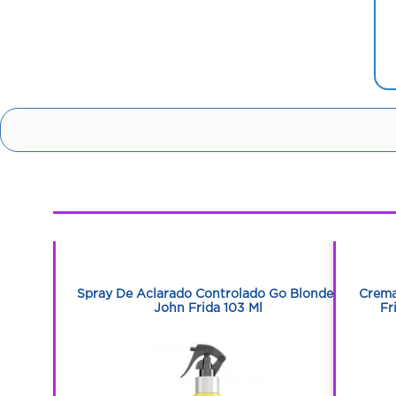
1
1
Spray De Aclarado Controlado Go Blonder
Crema
John Frida 103 Ml
Fr