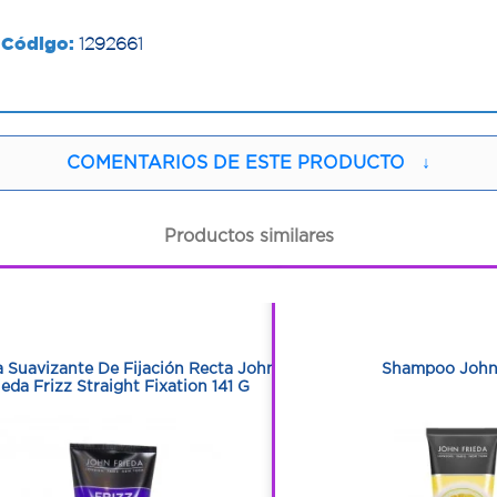
Código:
1292661
COMENTARIOS DE ESTE PRODUCTO
↓
Productos similares
1
1
1
1
 Suavizante De Fijación Recta John
Shampoo John
ieda Frizz Straight Fixation 141 G