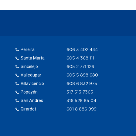
Pereira
606 3 402 444
Santa Marta
605 4 368 111
Sincelejo
605 2 771 126
Valledupar
605 5 898 680
Villavicencio
608 6 832 975
Popayán
317 513 7365
San Andrés
316 528 85 04
Girardot
601 8 886 999