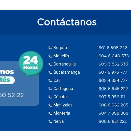
Contáctanos
Bogotá
601 6 505 222
Medellín
604 6 040 570
Barranquilla
605 3 852 333
Bucaramanga
607 6 976 777
Cali
602 4 854 777
Cartagena
605 6 945 222
Cúcuta
607 5 956 111
Manizales
606 8 962 205
Monteria
604 7 898 888
Neiva
608 8 631 222