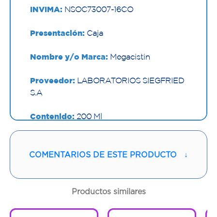
INVIMA:
NSOC73007-16CO
Presentación:
Caja
Nombre y/o Marca:
Megacistin
Proveedor:
LABORATORIOS SIEGFRIED
S.A
Contenido:
200 Ml
Cantidad:
1 Frasco
COMENTARIOS DE ESTE PRODUCTO
↓
Código:
1293349
Productos similares