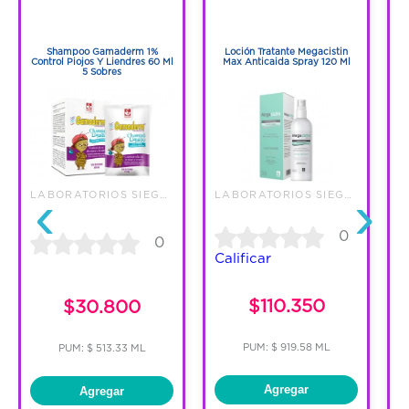
1
1
1
1
Shampoo Gamaderm 1%
Loción Tratante Megacistin
Control Piojos Y Liendres 60 Ml
Max Anticaida Spray 120 Ml
A
5 Sobres
‹
›
LABORATORIOS SIEGFRIED S.A
LABORATORIOS SIEGFRIED S.A
0
0
Calificar
C
$110.350
$30.800
PUM: $ 919.58 ML
PUM: $ 513.33 ML
Agregar
Agregar