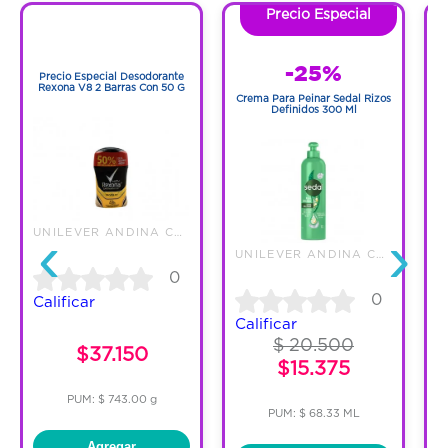
Precio Especial
1
1
-25%
Precio Especial Desodorante
Rexona V8 2 Barras Con 50 G
Crema Para Peinar Sedal Rizos
Definidos 300 Ml
M
‹
›
UNILEVER ANDINA COLOMBIA LTDA
UNILEVER ANDINA COLOMBIA LTDA
0
0
Calificar
Calificar
$ 20.500
$37.150
$15.375
PUM: $ 743.00 g
PUM: $ 68.33 ML
Agregar