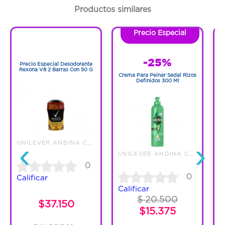
Productos similares
Precio Especial
1
1
-25%
Precio Especial Desodorante
Rexona V8 2 Barras Con 50 G
Crema Para Peinar Sedal Rizos
Definidos 300 Ml
M
‹
›
UNILEVER ANDINA COLOMBIA LTDA
UNILEVER ANDINA COLOMBIA LTDA
0
0
Calificar
Calificar
$ 20.500
$37.150
$15.375