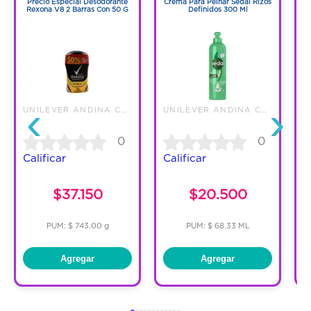
Precio Especial Desodorante
Crema Para Peinar Sedal Rizos
Rexona V8 2 Barras Con 50 G
Definidos 300 Ml
M
‹
›
UNILEVER ANDINA COLOMBIA LTDA
UNILEVER ANDINA COLOMBIA LTDA
0
0
Calificar
Calificar
$37.150
$20.500
PUM: $ 743.00 g
PUM: $ 68.33 ML
Agregar
Agregar