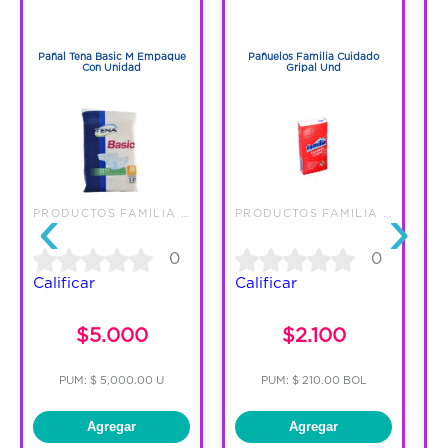
1
1
1
1
Pañal Tena Basic M Empaque
Pañuelos Familia Cuidado
Con Unidad
Gripal Und
‹
›
PRODUCTOS FAMILIA S.A.
PRODUCTOS FAMILIA S.A.
0
0
Calificar
Calificar
C
$5.000
$2.100
PUM: $ 5,000.00 U
PUM: $ 210.00 BOL
Agregar
Agregar