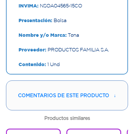
INVIMA:
NSOA04565-15CO
Presentación:
Bolsa
Nombre y/o Marca:
Tena
Proveedor:
PRODUCTOS FAMILIA S.A.
Contenido:
1 Und
Cantidad:
16 Empaques
Código:
1295081
COMENTARIOS DE ESTE PRODUCTO
↓
Productos similares