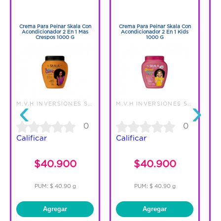
1
1
1
1
Crema Para Peinar Skala Con
Crema Para Peinar Skala Con
Acondicionador 2 En 1 Mas
Acondicionador 2 En 1 Kids
Crespos 1000 G
1000 G
‹
›
M.V.H INVERSIONES SAS
M.V.H INVERSIONES SAS
0
0
Calificar
Calificar
C
$40.900
$40.900
PUM: $ 40.90 g
PUM: $ 40.90 g
Agregar
Agregar