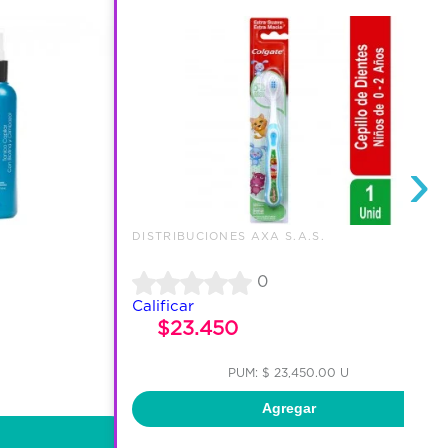
›
DISTRIBUCIONES AXA S.A.S.
0
Calificar
$23.450
PUM: $ 23,450.00 U
Agregar