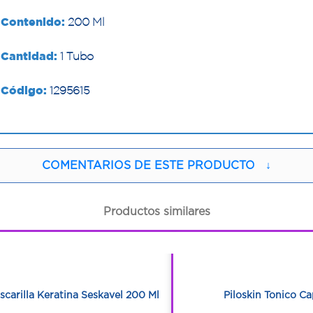
Contenido:
200 Ml
Cantidad:
1 Tubo
Código:
1295615
COMENTARIOS DE ESTE PRODUCTO
↓
Productos similares
1
1
1
1
scarilla Keratina Seskavel 200 Ml
Piloskin Tonico Cap