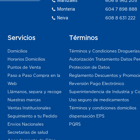
Manizales
606 8 962 205
Monteria
604 7 898 888
Neiva
608 8 631 222
Servicios
Términos
Domicilios
Términos y Condiciones Droguería
Horarios Domicilios
Autorización Tratamiento Datos Pe
Puntos de Venta
Proteccion de Datos
Paso a Paso Compra en la
Reglamento Descuentos y Promoci
Web
Reversión Pago Electrónico
Llámanos, separa y recoge
Superintendencia de Industria y C
Nuestras marcas
Uso seguro de medicamentos
Ventas Institucionales
Términos y condiciones domicilios
Seguimiento a tu Pedido
dispensación EPS
Envios Nacionales
PQRS
Secretarias de salud