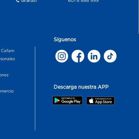
Girardot
601 8 886 999
Síguenos
s Cafam
rsonales
ones
Descarga nuestra APP
omercio