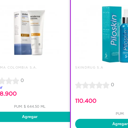
MA COLOMBIA S.A.
SKINDRUG S.A
0
0
ar
28.900
110.400
PUM: $ 644.50 ML
PUM:
Agregar
Agregar