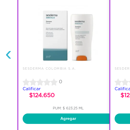
‹
SESDERMA COLOMBIA S.A.
SESDER
0
Calificar
Calific
$124.650
$1
PUM: $ 623.25 ML
Agregar