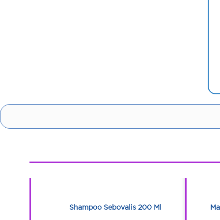
1
1
wth 200 Ml
Shampoo Sebovalis 200 Ml
Ma