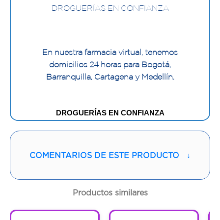
DROGUERÍAS EN CONFIANZA
En nuestra farmacia virtual, tenemos
domicilios 24 horas para Bogotá,
Barranquilla, Cartagena y Medellín.
DROGUERÍAS EN CONFIANZA
 En nuestra farmacia virtual, tenemos domicilios 
24 horas para Bogotá y Medellín.
COMENTARIOS DE ESTE PRODUCTO
↓
Absorbente anatómico de una sola pieza, ideal 
para escapes permanentes de orina.
Productos similares