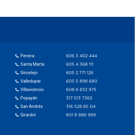
Pereira
606 3 402 444
Santa Marta
605 4 368 111
Sincelejo
605 2 771 126
Valledupar
605 5 898 680
Villavicencio
608 6 832 975
Popayán
317 513 7365
San Andrés
316 528 85 04
Girardot
601 8 886 999