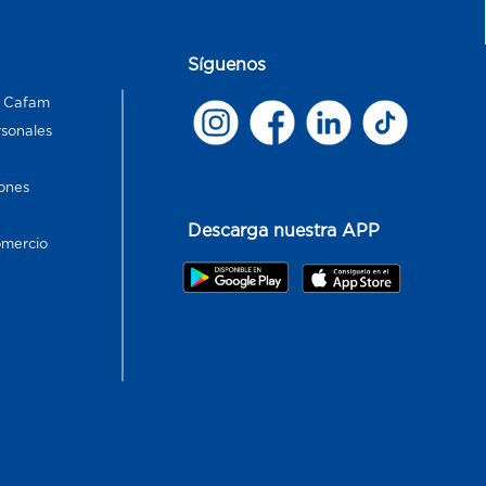
Síguenos
s Cafam
rsonales
ones
Descarga nuestra APP
omercio