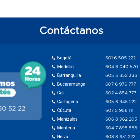
Contáctanos
Bogotá
601 6 505 222
Medellín
604 6 040 570
Barranquilla
605 3 852 333
Bucaramanga
607 6 976 777
Cali
602 4 854 777
Cartagena
605 6 945 222
Cúcuta
607 5 956 111
Manizales
606 8 962 205
Monteria
604 7 898 888
Neiva
608 8 631 222