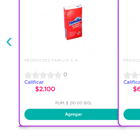
‹
PRODUCTOS FAMILIA S.A.
PRODUC
0
Calificar
Calific
$2.100
$
PUM: $ 210.00 BOL
Agregar