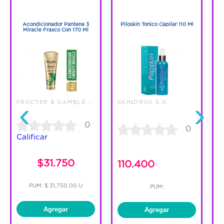
definir los rizos, a la vez que hidrata y da
1
1
movimiento al cabello, desde que te
Acondicionador Pantene 3
Piloskin Tonico Capilar 110 Ml
C
levantas hasta que te acuestas. Contiene
Miracle Frasco Con 170 Ml
aceite de coco, omega 9 y Pro-Vitaminas.
‹
›
PROCTER & GAMBLE COLOMBIA LTDA
SKINDRUG S.A
0
0
Calificar
C
$31.750
110.400
PUM: $ 31,750.00 U
PUM:
Agregar
Agregar