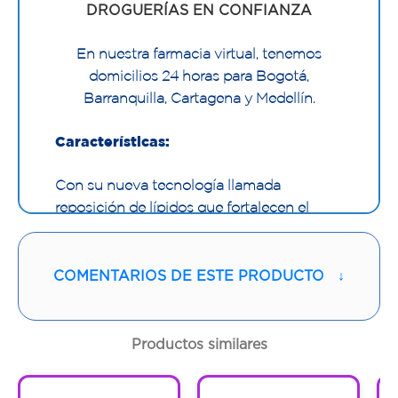
DROGUERÍAS EN CONFIANZA
En nuestra farmacia virtual, tenemos
domicilios 24 horas para Bogotá,
Barranquilla, Cartagena y Medellín.
Características:
Con su nueva tecnología llamada
reposición de lípidos que fortalecen el
cabello para darle el poder de combatir el
estrés diario, ahora nuestros shampoos no
solo limpian, sus fórmulas también pueden
COMENTARIOS DE ESTE PRODUCTO
↓
brindarle al cabello una suavidad y una
fortaleza extraordinaria.
Productos similares
La colección Rizos Definidos ayuda a
1
1