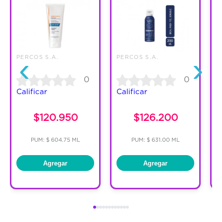
‹
›
PERCOS S.A.
PERCOS S.A.
P
0
0
Calificar
Calificar
C
$120.950
$126.200
PUM: $ 604.75 ML
PUM: $ 631.00 ML
Agregar
Agregar