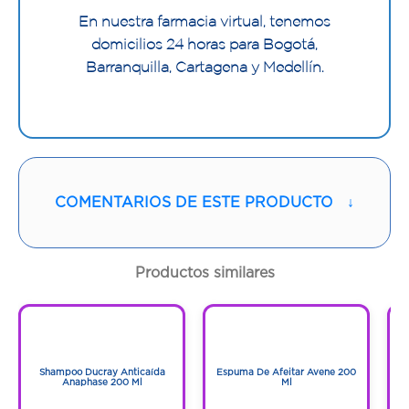
En nuestra farmacia virtual, tenemos
domicilios 24 horas para Bogotá,
Barranquilla, Cartagena y Medellín.
COMENTARIOS DE ESTE PRODUCTO
↓
Productos similares
1
1
1
1
Shampoo Ducray Anticaída
Espuma De Afeitar Avene 200
Anaphase 200 Ml
Ml