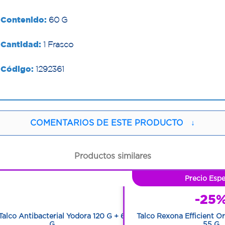
Contenido:
60 G
Cantidad:
1 Frasco
Código:
1292361
COMENTARIOS DE ESTE PRODUCTO
↓
Productos similares
1
Precio Espe
1
-25
Talco Antibacterial Yodora 120 G + 60
Talco Rexona Efficient O
G
55 G