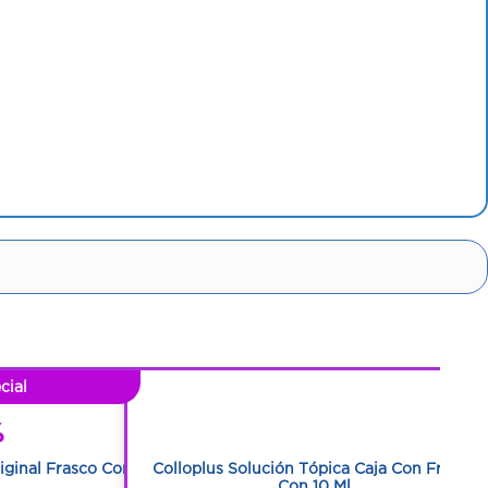
cial
1
%
1
riginal Frasco Con
Colloplus Solución Tópica Caja Con Frasco
Con 10 Ml