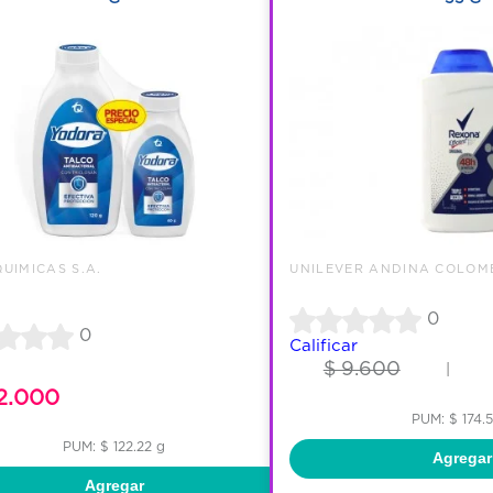
UIMICAS S.A.
UNILEVER ANDINA COLOM
0
0
Calificar
$ 9.600
|
2.000
PUM: $ 174.
PUM: $ 122.22 g
Agregar
Agregar