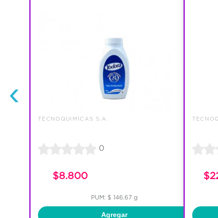
‹
TECNOQUIMICAS S.A.
TECNOQ
0
$8.800
$2
PUM: $ 146.67 g
Agregar