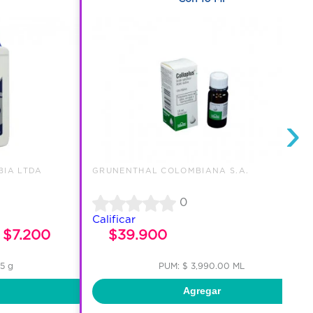
›
BIA LTDA
GRUNENTHAL COLOMBIANA S.A.
0
Calificar
$7.200
$39.900
55 g
PUM: $ 3,990.00 ML
Agregar