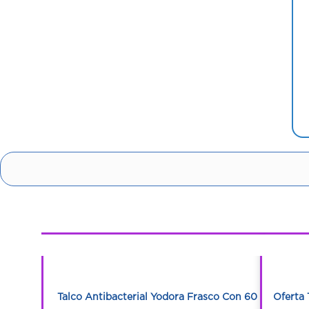
1
1
al 120g +
Talco Antibacterial Yodora Frasco Con 60 G
Oferta 