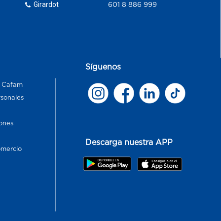
Girardot
601 8 886 999
Síguenos
s Cafam
rsonales
ones
Descarga nuestra APP
omercio