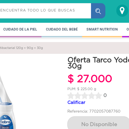
CUIDADO DE LA PIEL
CUIDADO DEL BEBÉ
SMART NUTRITION
O
tibacterial 120g + 90g + 30g
Oferta Tarco Yod
30g
$ 27.000
PUM: $ 225.00 g
0
Calificar
Referencia: 7702057087760
No Disponible