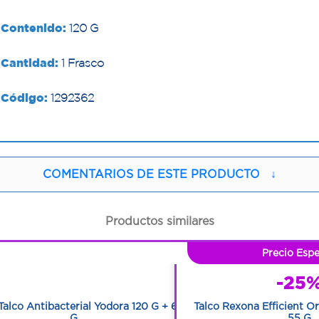
Contenido:
120 G
Cantidad:
1 Frasco
Código:
1292362
COMENTARIOS DE ESTE PRODUCTO
↓
Productos similares
1
Precio Espe
1
-25
Talco Antibacterial Yodora 120 G + 60
Talco Rexona Efficient O
G
55 G