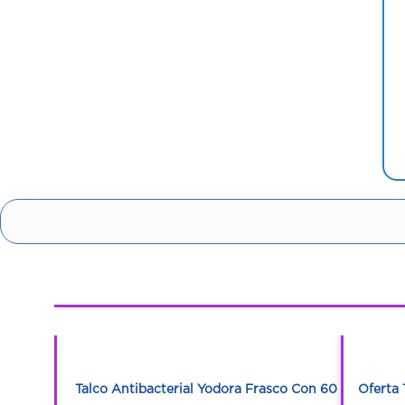
1
1
l 2 Unds de
Talco Antibacterial Yodora Frasco Con 60 G
Oferta 