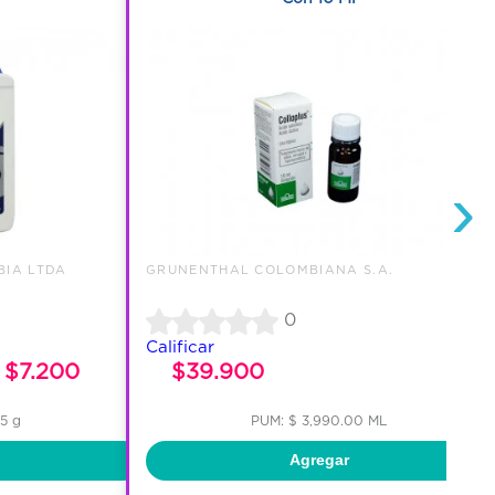
›
BIA LTDA
GRUNENTHAL COLOMBIANA S.A.
0
Calificar
$7.200
$39.900
55 g
PUM: $ 3,990.00 ML
Agregar