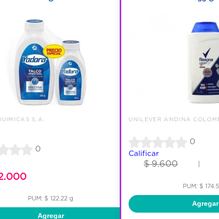
UIMICAS S.A.
UNILEVER ANDINA COLOM
0
0
Calificar
$ 9.600
|
2.000
PUM: $ 174.
PUM: $ 122.22 g
Agregar
Agregar