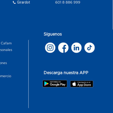
Girardot
601 8 886 999
Síguenos
s Cafam
rsonales
ones
Descarga nuestra APP
omercio