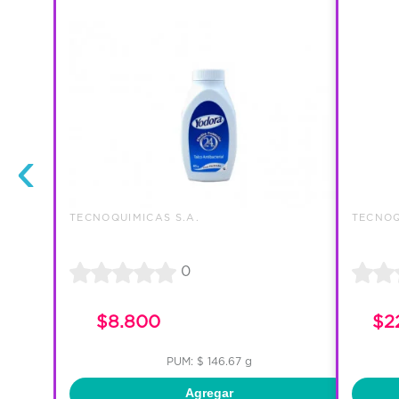
‹
TECNOQUIMICAS S.A.
TECNOQ
0
$8.800
$2
PUM: $ 146.67 g
Agregar