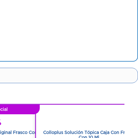
cial
1
%
1
riginal Frasco Con
Colloplus Solución Tópica Caja Con Frasco
Con 10 Ml