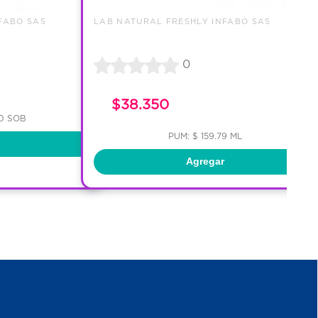
FABO SAS
LAB NATURAL FRESHLY INFABO SAS
0
$38.350
00 SOB
PUM: $ 159.79 ML
Agregar