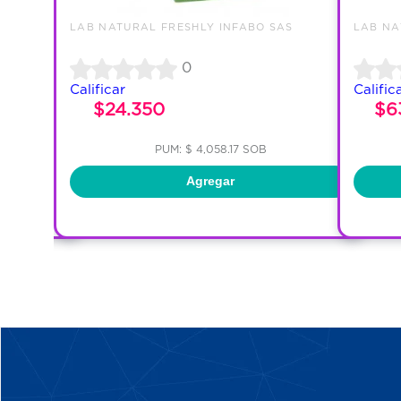
AS
LAB NATURAL FRESHLY INFABO SAS
LAB NA
0
Calificar
Calific
$24.350
$6
PUM: $ 4,058.17 SOB
Agregar