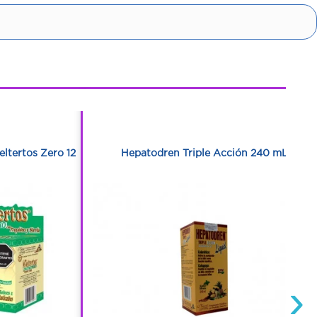
1
1
eltertos Zero 12
Hepatodren Triple Acción 240 mL
›