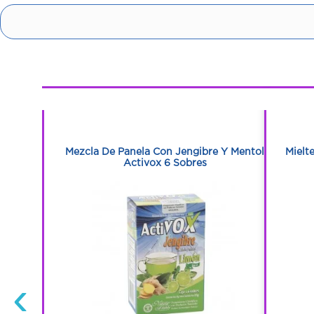
1
1
Mezcla De Panela Con Jengibre Y Mentol
Mielt
Activox 6 Sobres
‹