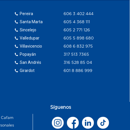
Pereira
606 3 402 444
Santa Marta
605 4 368 111
Sincelejo
605 2 771 126
Valledupar
605 5 898 680
Villavicencio
608 6 832 975
Popayán
317 513 7365
San Andrés
316 528 85 04
Girardot
601 8 886 999
Síguenos
s Cafam
rsonales