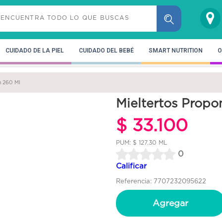
CUIDADO DE LA PIEL
CUIDADO DEL BEBÉ
SMART NUTRITION
O
n 260 Ml
Mieltertos Propo
$ 33.100
PUM: $ 127.30 ML
0
Calificar
Referencia: 7707232095622
Agregar