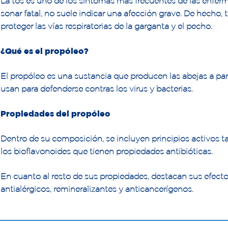
La tos es uno de los síntomas más frecuentes de las enfer
sonar fatal, no suele indicar una afección grave. De hecho, 
proteger las vías respiratorias de la garganta y el pecho.
¿Qué es el propóleo?
El propóleo es una sustancia que producen las abejas a parti
usan para defenderse contras los virus y bacterias.
Propiedades del propóleo
Dentro de su composición, se incluyen principios activos 
los bioflavonoides que tienen propiedades antibióticas.
En cuanto al resto de sus propiedades, destacan sus efectos
antialérgicos, remineralizantes y anticancerígenos.