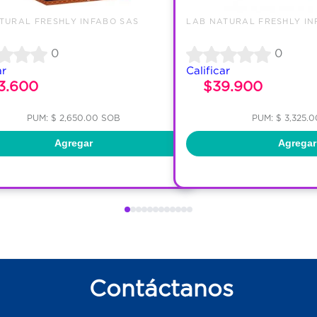
TURAL FRESHLY INFABO SAS
LAB NATURAL FRESHLY IN
0
0
ar
Calificar
3.600
$39.900
PUM: $ 2,650.00 SOB
PUM: $ 3,325.
Agregar
Agregar
Contáctanos