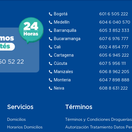
Bogotá
601 6 505 222
Medellín
604 6 040 570
Barranquilla
605 3 852 333
Bucaramanga
607 6 976 777
Cali
602 4 854 777
Cartagena
605 6 945 222
Cúcuta
607 5 956 111
Manizales
606 8 962 205
Monteria
604 7 898 888
Neiva
608 8 631 222
Servicios
Términos
Domicilios
Términos y Condiciones Droguería
Horarios Domicilios
Autorización Tratamiento Datos Pe