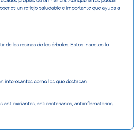
medades propias de la infancia. Aunque la tos pueda
toser es un reflejo saludable e importante que ayuda a
r de las resinas de los árboles. Estos insectos lo
tan interesantes como los que destacan
 antioxidantes, antibacterianos, antiinflamatorios,