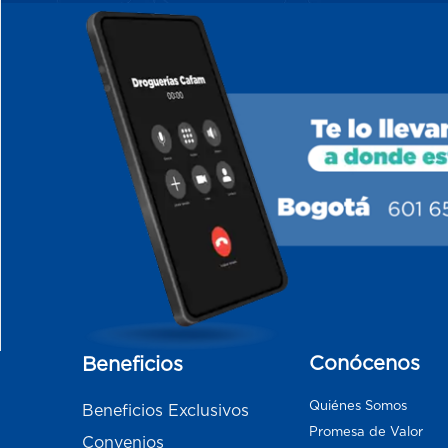
Conócenos
Beneficios
Quiénes Somos
Beneficios Exclusivos
Promesa de Valor
Convenios