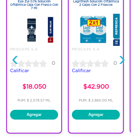
Eye Zul 0.1% Solución
Lagrifresh Solución Oftálmica
Oftálmica Caja Con Frasco Con
2 Cajas Con 2 Frascos
7 Ml
‹
›
PROCAPS S A
PROCAPS S A
P
0
0
Calificar
Calificar
C
$18.050
$42.900
PUM: $ 2,578.57 ML
PUM: $ 2,860.00 ML
Agregar
Agregar