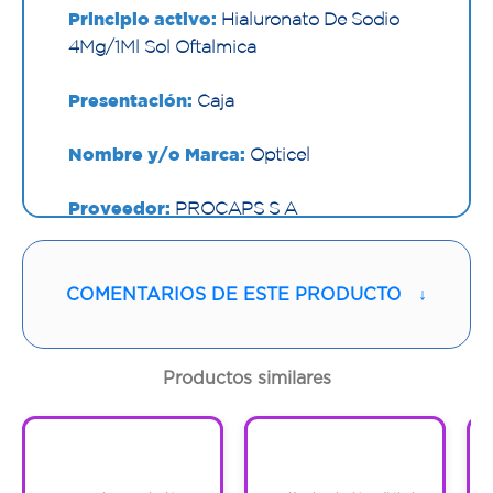
Principio activo:
Hialuronato De Sodio
4Mg/1Ml Sol Oftalmica
Presentación:
Caja
Nombre y/o Marca:
Opticel
Proveedor:
PROCAPS S A
Vía de administración:
OFTALMICA
COMENTARIOS DE ESTE PRODUCTO
↓
Contenido:
15 Ml
Cantidad:
1 Frasco Con Gotas
Productos similares
Código:
1294679
1
1
1
1