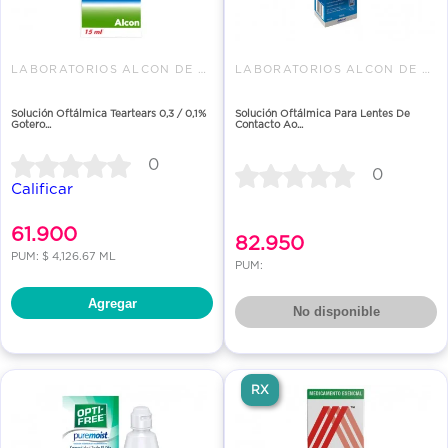
LABORATORIOS ALCON DE COLOMBIA
LABORATORIOS ALCON DE COLOMBIA
Solución Oftálmica Teartears 0,3 / 0,1%
Solución Oftálmica Para Lentes De
Gotero...
Contacto Ao...
0
0
Calificar
61.900
82.950
PUM: $ 4,126.67 ML
PUM:
Agregar
No disponible
RX