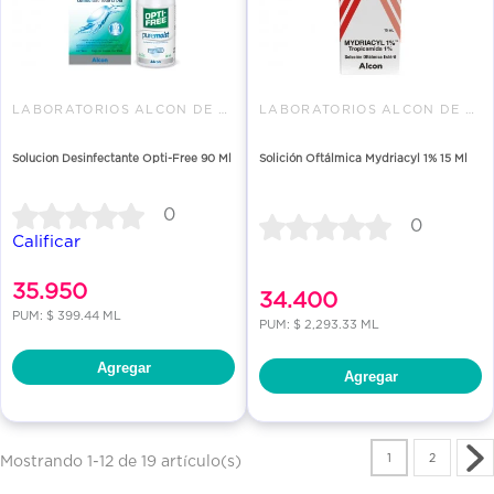
LABORATORIOS ALCON DE COLOMBIA
LABORATORIOS ALCON DE COLOMBIA
Solucion Desinfectante Opti-Free 90 Ml
Solición Oftálmica Mydriacyl 1% 15 Ml
0
0
Calificar
35.950
34.400
PUM: $ 399.44 ML
PUM: $ 2,293.33 ML
Agregar
Agregar
1
2
Mostrando 1-12 de 19 artículo(s)