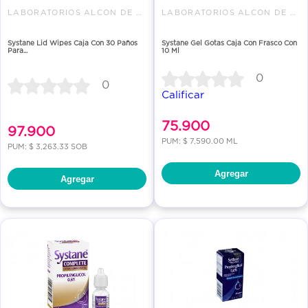
LABORATORIOS ALCON DE COLOMBIA
LABORATORIOS ALCON DE COLOMBIA
Systane Lid Wipes Caja Con 30 Paños
Systane Gel Gotas Caja Con Frasco Con
Para...
10 Ml
0
0
Calificar
75.900
97.900
PUM: $ 7,590.00 ML
PUM: $ 3,263.33 SOB
Agregar
Agregar