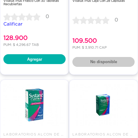
Vitalux Plus Frasco Con 30 Tabletas
Vitalux Plus Caja Con 28 Cápsulas
Recubiertas
0
0
Calificar
128.900
109.500
PUM: $ 4,296.67 TAB
PUM: $ 3,910.71 CAP
Agregar
No disponible
LABORATORIOS ALCON DE COLOMBIA
LABORATORIOS ALCON DE COLOMBIA