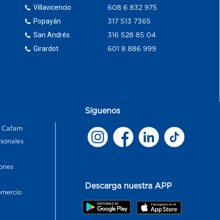
Villavicencio
608 6 832 975
Popayán
317 513 7365
San Andrés
316 528 85 04
Girardot
601 8 886 999
Síguenos
s Cafam
rsonales
ones
Descarga nuestra APP
omercio