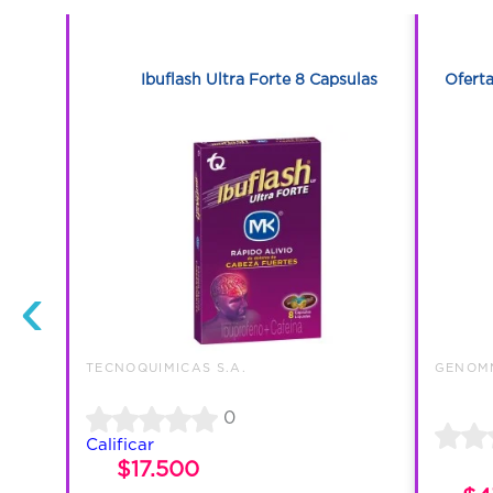
1
ivio 30
Ibuflash Ultra Forte 8 Capsulas
Oferta
‹
TECNOQUIMICAS S.A.
GENOMM
0
Calificar
$17.500