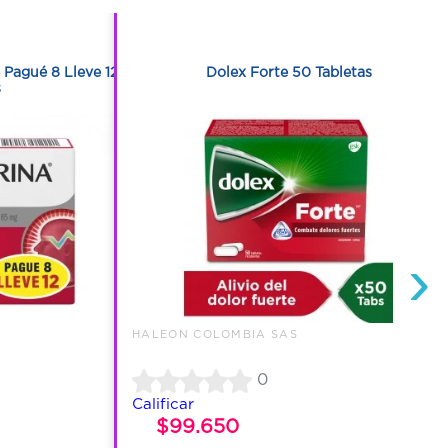
1
e Pagué 8 Lleve 12
Dolex Forte 50 Tabletas
s
›
HALEON COLOMBIA SAS
0
Calificar
$99.650