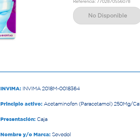
Referencia: 7702870556078
No Disponible
INVIMA:
INVIMA 2018M-0018364
Principio activo:
Acetaminofen (Paracetamol) 250Mg/Ca
Presentación:
Caja
Nombre y/o Marca:
Sevedol