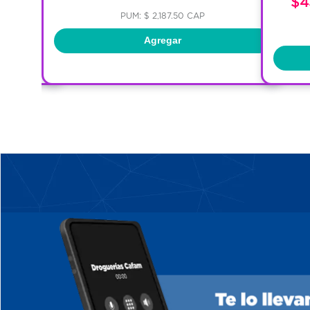
$4
PUM: $ 2,187.50 CAP
Agregar