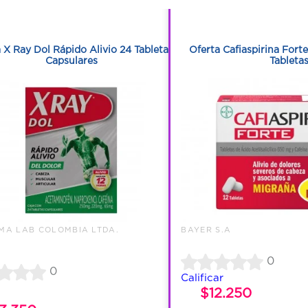
1
1
 X Ray Dol Rápido Alivio 24 Tabletas
Oferta Cafiaspirina Fort
Capsulares
Tableta
A LAB COLOMBIA LTDA.
BAYER S.A
0
0
Calificar
$12.250