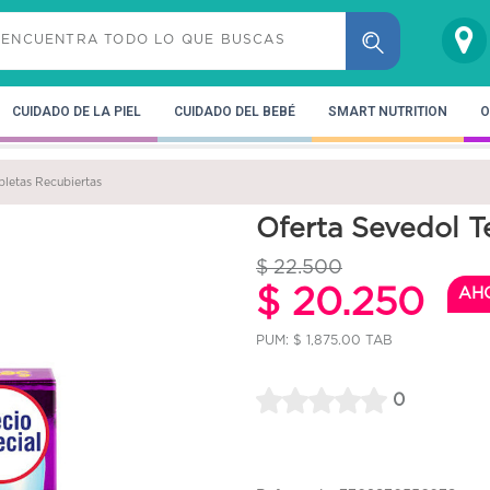
CUIDADO DE LA PIEL
CUIDADO DEL BEBÉ
SMART NUTRITION
O
bletas Recubiertas
Oferta Sevedol T
$ 22.500
$ 20.250
AH
PUM: $ 1,875.00 TAB
0