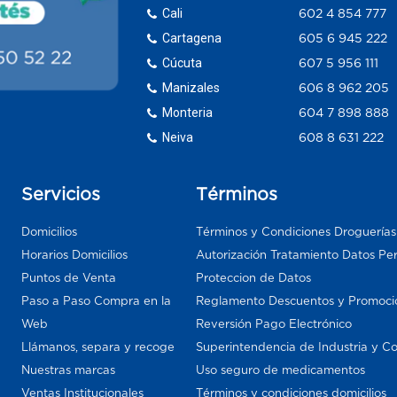
Cali
602 4 854 777
Cartagena
605 6 945 222
Cúcuta
607 5 956 111
Manizales
606 8 962 205
Monteria
604 7 898 888
Neiva
608 8 631 222
Servicios
Términos
Domicilios
Términos y Condiciones Droguería
Horarios Domicilios
Autorización Tratamiento Datos Pe
Puntos de Venta
Proteccion de Datos
Paso a Paso Compra en la
Reglamento Descuentos y Promoci
Web
Reversión Pago Electrónico
Llámanos, separa y recoge
Superintendencia de Industria y C
Nuestras marcas
Uso seguro de medicamentos
Ventas Institucionales
Términos y condiciones domicilios