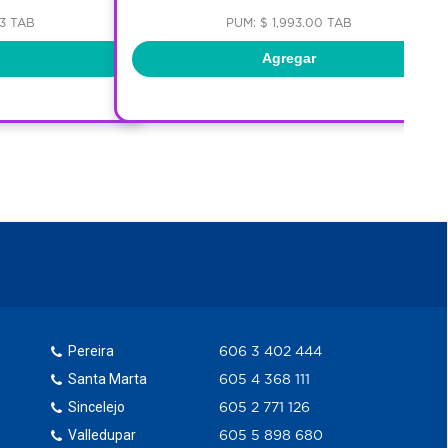
83 TAB
PUM: $ 1,993.00 TAB
Agregar
Pereira
606 3 402 444
Santa Marta
605 4 368 111
Sincelejo
605 2 771 126
Valledupar
605 5 898 680