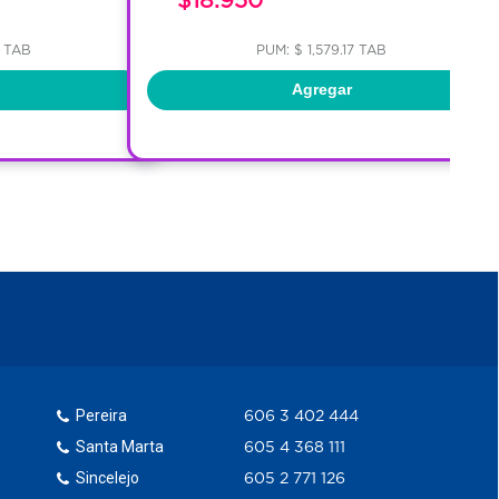
1 TAB
PUM: $ 1,579.17 TAB
Agregar
Pereira
606 3 402 444
Santa Marta
605 4 368 111
Sincelejo
605 2 771 126