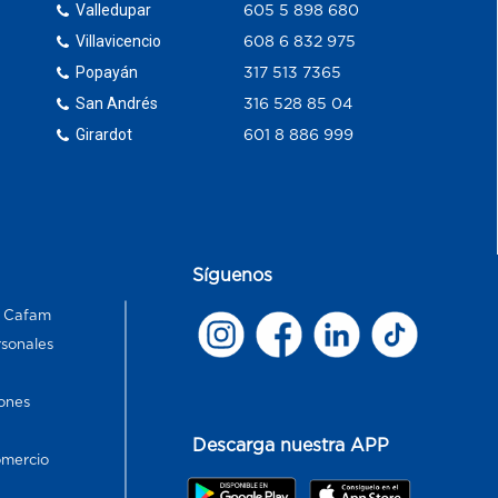
Valledupar
605 5 898 680
Villavicencio
608 6 832 975
Popayán
317 513 7365
San Andrés
316 528 85 04
Girardot
601 8 886 999
Síguenos
s Cafam
rsonales
ones
Descarga nuestra APP
omercio