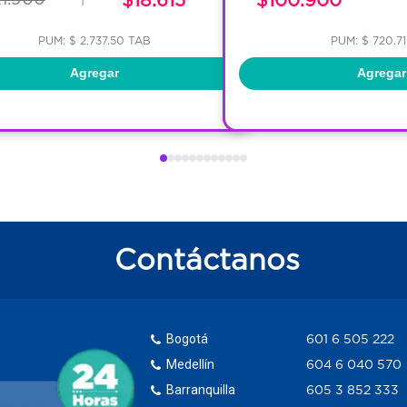
PUM: $ 2,737.50 TAB
PUM: $ 720.7
Agregar
Agregar
Contáctanos
Bogotá
601 6 505 222
Medellín
604 6 040 570
Barranquilla
605 3 852 333