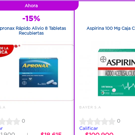
Ahora
1
-15%
1
pronax Rápido Alivio 8 Tabletas
Aspirina 100 Mg Caja C
Recubiertas
S.A
BAYER S.A
0
0
ar
Calificar
21.900
$18.615
$100.900
|