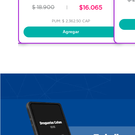
$ 18.900
$16.065
|
PUM: $ 2,362.50 CAP
Agregar