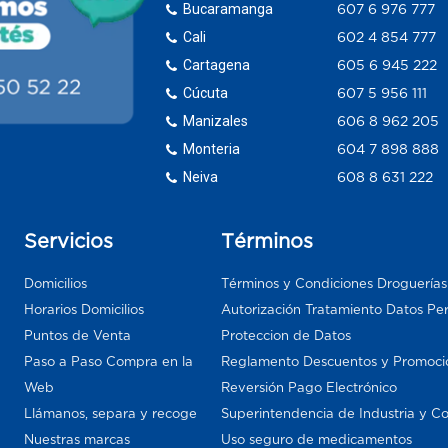
Bucaramanga
607 6 976 777
Cali
602 4 854 777
Cartagena
605 6 945 222
Cúcuta
607 5 956 111
Manizales
606 8 962 205
Monteria
604 7 898 888
Neiva
608 8 631 222
Servicios
Términos
Domicilios
Términos y Condiciones Droguería
Horarios Domicilios
Autorización Tratamiento Datos Pe
Puntos de Venta
Proteccion de Datos
Paso a Paso Compra en la
Reglamento Descuentos y Promoci
Web
Reversión Pago Electrónico
Llámanos, separa y recoge
Superintendencia de Industria y C
Nuestras marcas
Uso seguro de medicamentos