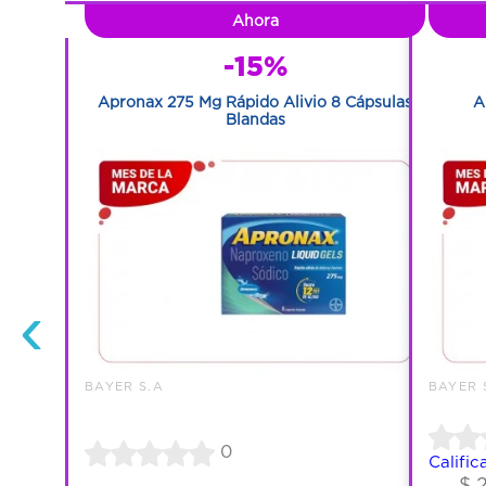
Ahora
-15%
8 Lleve 12
Apronax 275 Mg Rápido Alivio 8 Cápsulas
A
Blandas
‹
BAYER S.A
BAYER 
0
Calific
$ 