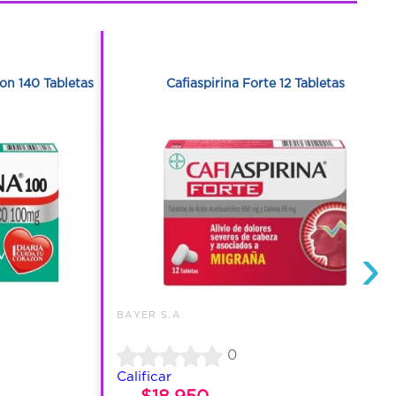
1
1
on 140 Tabletas
Cafiaspirina Forte 12 Tabletas
›
BAYER S.A
0
Calificar
$18.950