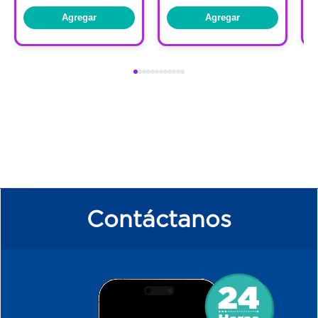
un interruptor de encendido / apagado
Agregar
Agregar
de configurar con solo tocar un botón.
Posee una base contorneada que
proporciona soporte adicional para los
talones y arcos que le brindan la
experiencia de SPA en casa.
Tecnología de calefacción inteligente,
el agua se mantiene caliente durante
toda su rutina de belleza.
Las burbujas estimulan tus pies con
un masaje, disminuyendo las molestias y
dolores de los pies.
Contáctanos