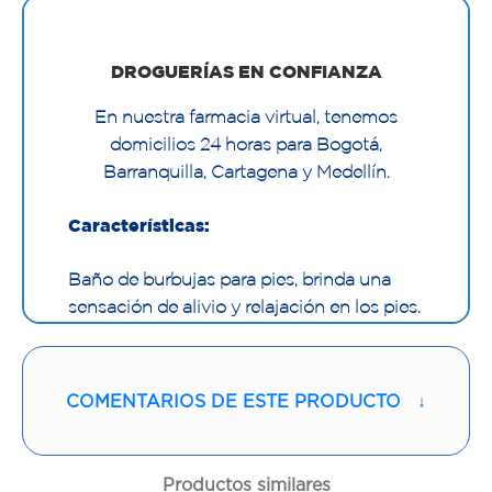
DROGUERÍAS EN CONFIANZA
En nuestra farmacia virtual, tenemos
domicilios 24 horas para Bogotá,
Barranquilla, Cartagena y Medellín.
Características:
Baño de burbujas para pies, brinda una
sensación de alivio y relajación en los pies.
Control táctil con el pie resistente al agua,
tapa anti salpicaduras, almohadilla
relajante, calor inteligente, burbujas
COMENTARIOS DE ESTE PRODUCTO
↓
refrescantes.
Masajeador relajante, renueva y revive los
Productos similares