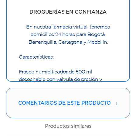
DROGUERÍAS EN CONFIANZA
En nuestra farmacia virtual, tenemos
domicilios 24 horas para Bogotá,
Barranquilla, Cartagena y Medellín.
Características:
Frasco humidificador de 500 ml
desechable con válvula de presión y
adaptador a flujómetro.
Usado para acondicionar el oxígeno
COMENTARIOS DE ESTE PRODUCTO
↓
inspirado en vías aéreas artificiales o
durante la oxígeno terapia para prevenir
secreciones espesas, tapones mucosos,
Productos similares
bronco espasmo y complicaciones