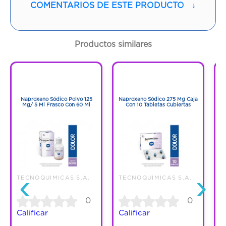
COMENTARIOS DE ESTE PRODUCTO
↓
Contenido:
1 Und
Cantidad:
10 Tabletas
Productos similares
Código:
1268243
1
1
1
1
Naproxeno Sódico Polvo 125
Naproxeno Sódico 275 Mg Caja
Mg/ 5 Ml Frasco Con 60 Ml
Con 10 Tabletas Cubiertas
‹
›
TECNOQUIMICAS S.A.
TECNOQUIMICAS S.A.
T
0
0
Calificar
Calificar
C