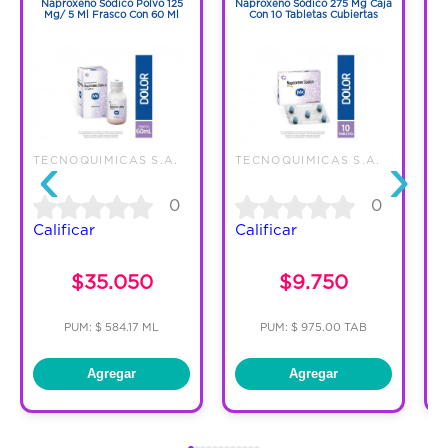
Naproxeno Sódico Polvo 125
Naproxeno Sódico 275 Mg Caja
Mg/ 5 Ml Frasco Con 60 Ml
Con 10 Tabletas Cubiertas
‹
›
TECNOQUIMICAS S.A.
TECNOQUIMICAS S.A.
T
0
0
Calificar
Calificar
C
$35.050
$9.750
PUM: $ 584.17 ML
PUM: $ 975.00 TAB
Agregar
Agregar