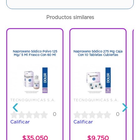
Cantidad:
30 Tabletas
Productos similares
Código:
1270039
1
1
1
1
Naproxeno Sódico Polvo 125
Naproxeno Sódico 275 Mg Caja
Mg/ 5 Ml Frasco Con 60 Ml
Con 10 Tabletas Cubiertas
‹
›
TECNOQUIMICAS S.A.
TECNOQUIMICAS S.A.
T
0
0
Calificar
Calificar
C
$35.050
$9.750