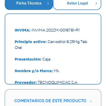
Ficha Técnica
Aviso Legal
INVIMA:
INVIMA 2022M-0016781-R1
Principio activo:
Carvedilol 6.25Mg Tab
Oral
Presentación:
Caja
Nombre y/o Marca:
Mk
Proveedor:
TECNOQUIMICAS S.A.
Vía de administración:
ORAL
COMENTARIOS DE ESTE PRODUCTO
↓
Contenido:
1 Und