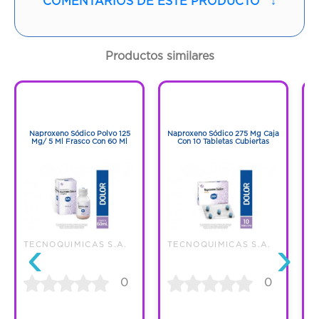
COMENTARIOS DE ESTE PRODUCTO
↓
Contenido:
1 Und
Cantidad:
30 Tabletas
Productos similares
Código:
711590
1
1
1
1
Naproxeno Sódico Polvo 125
Naproxeno Sódico 275 Mg Caja
Mg/ 5 Ml Frasco Con 60 Ml
Con 10 Tabletas Cubiertas
‹
›
TECNOQUIMICAS S.A.
TECNOQUIMICAS S.A.
T
0
0
C