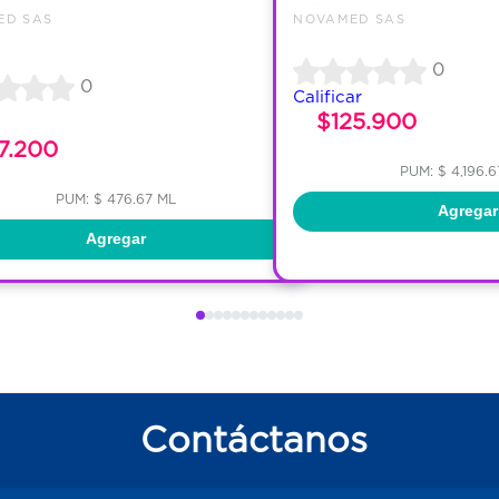
ED SAS
NOVAMED SAS
0
0
Calificar
$125.900
7.200
PUM: $ 4,196.
PUM: $ 476.67 ML
Agregar
Agregar
Contáctanos