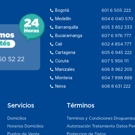
Bogotá
601 6 505 222
Medellín
604 6 040 570
Barranquilla
605 3 852 333
Bucaramanga
607 6 976 777
Cali
602 4 854 777
Cartagena
605 6 945 222
Cúcuta
607 5 956 111
Manizales
606 8 962 205
Monteria
604 7 898 888
Neiva
608 8 631 222
Servicios
Términos
Domicilios
Términos y Condiciones Droguería
Horarios Domicilios
Autorización Tratamiento Datos Pe
Puntos de Venta
Proteccion de Datos