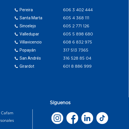
Pereira
606 3 402 444
Santa Marta
605 4 368 111
Sincelejo
605 2 771 126
Valledupar
605 5 898 680
Villavicencio
608 6 832 975
Popayán
317 513 7365
San Andrés
316 528 85 04
Girardot
601 8 886 999
Síguenos
s Cafam
rsonales