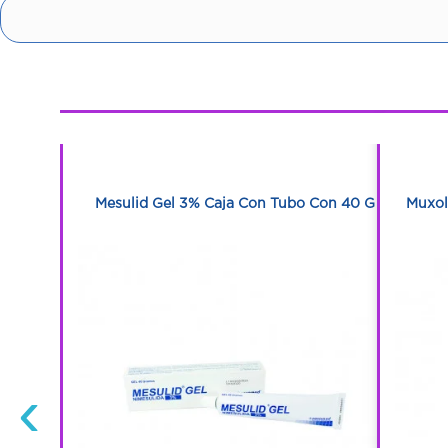
1
1
bletas
Mesulid Gel 3% Caja Con Tubo Con 40 G
Muxol
‹