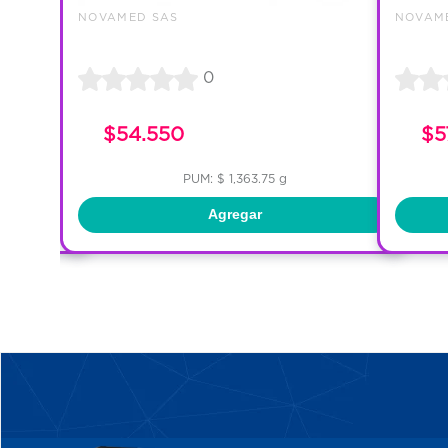
NOVAMED SAS
NOVAM
0
$54.550
$5
PUM: $ 1,363.75 g
Agregar