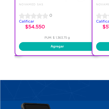
NOVAMED SAS
NOVAM
0
Calificar
Calific
$54.550
$5
PUM: $ 1,363.75 g
Agregar