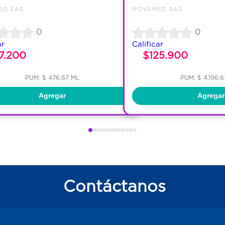
ED SAS
NOVAMED SAS
0
0
ar
Calificar
7.200
$125.900
PUM: $ 476.67 ML
PUM: $ 4,196.
Agregar
Agregar
Contáctanos