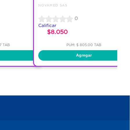
NOVAMED SAS
0
Calificar
$8.050
67 TAB
PUM: $ 805.00 TAB
Agregar