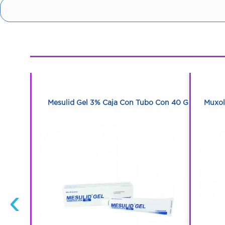
1
1
bletas
Mesulid Gel 3% Caja Con Tubo Con 40 G
Muxol
‹