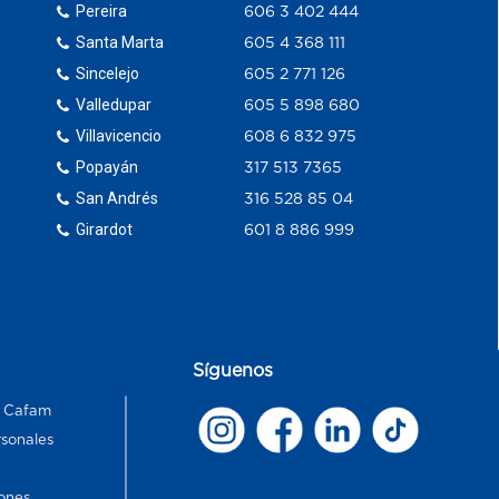
Pereira
606 3 402 444
Santa Marta
605 4 368 111
Sincelejo
605 2 771 126
Valledupar
605 5 898 680
Villavicencio
608 6 832 975
Popayán
317 513 7365
San Andrés
316 528 85 04
Girardot
601 8 886 999
Síguenos
s Cafam
rsonales
ones