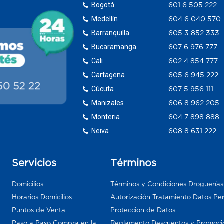
Bogotá
601 6 505 222
Medellín
604 6 040 570
Barranquilla
605 3 852 333
Bucaramanga
607 6 976 777
Cali
602 4 854 777
Cartagena
605 6 945 222
Cúcuta
607 5 956 111
Manizales
606 8 962 205
Monteria
604 7 898 888
Neiva
608 8 631 222
Servicios
Términos
Domicilios
Términos y Condiciones Droguería
Horarios Domicilios
Autorización Tratamiento Datos Pe
Puntos de Venta
Proteccion de Datos
Paso a Paso Compra en la
Reglamento Descuentos y Promoci