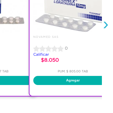
›
NOVAMED SAS
0
Calificar
$8.050
67 TAB
PUM: $ 805.00 TAB
Agregar