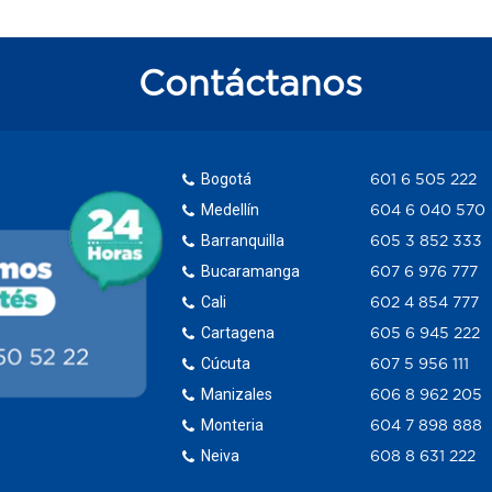
Contáctanos
Bogotá
601 6 505 222
Medellín
604 6 040 570
Barranquilla
605 3 852 333
Bucaramanga
607 6 976 777
Cali
602 4 854 777
Cartagena
605 6 945 222
Cúcuta
607 5 956 111
Manizales
606 8 962 205
Monteria
604 7 898 888
Neiva
608 8 631 222