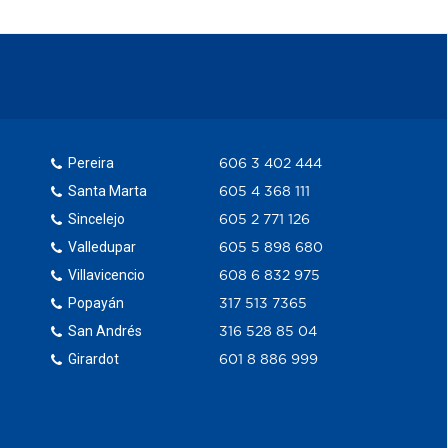
Pereira
606 3 402 444
Santa Marta
605 4 368 111
Sincelejo
605 2 771 126
Valledupar
605 5 898 680
Villavicencio
608 6 832 975
Popayán
317 513 7365
San Andrés
316 528 85 04
Girardot
601 8 886 999