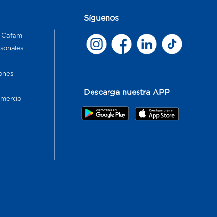
Síguenos
s Cafam
rsonales
ones
Descarga nuestra APP
omercio