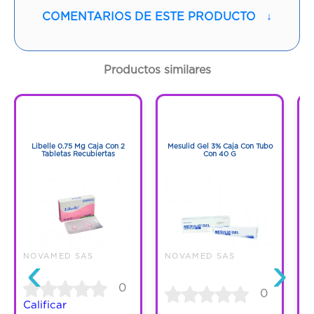
COMENTARIOS DE ESTE PRODUCTO
↓
Contenido:
100 Ml
Cantidad:
1 Frasco
Productos similares
Código:
1257593
1
1
1
1
Libelle 0.75 Mg Caja Con 2
Mesulid Gel 3% Caja Con Tubo
M
Tabletas Recubiertas
Con 40 G
‹
›
NOVAMED SAS
NOVAMED SAS
N
0
0
Calificar