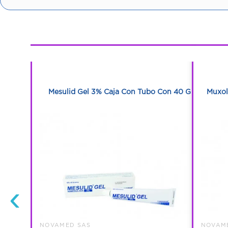
1
1
bletas
Mesulid Gel 3% Caja Con Tubo Con 40 G
Muxol
‹
NOVAMED SAS
NOVAM