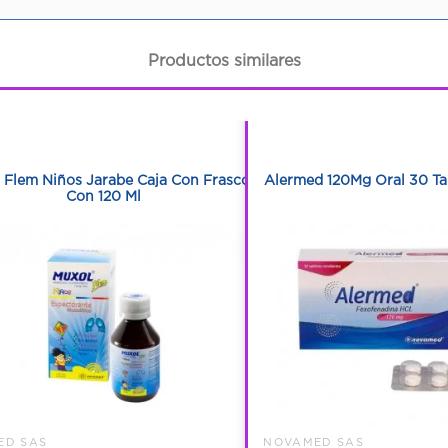
Productos similares
1
1
1
1
 Flem Niños Jarabe Caja Con Frasco
Alermed 120Mg Oral 30 Ta
Con 120 Ml
ED SAS
NOVAMED SAS