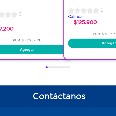
0
0
Calificar
$125.900
7.200
PUM: $ 4,196.
PUM: $ 476.67 ML
Agregar
Agregar
Contáctanos