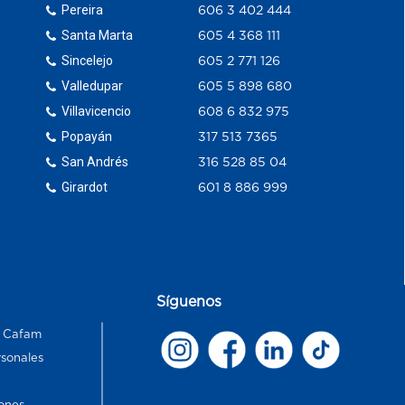
Pereira
606 3 402 444
Santa Marta
605 4 368 111
Sincelejo
605 2 771 126
Valledupar
605 5 898 680
Villavicencio
608 6 832 975
Popayán
317 513 7365
San Andrés
316 528 85 04
Girardot
601 8 886 999
Síguenos
s Cafam
rsonales
ones