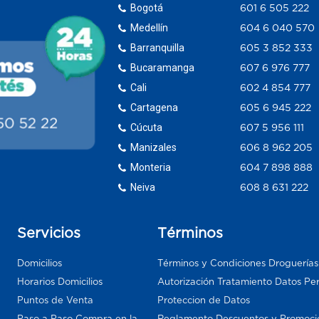
Bogotá
601 6 505 222
Medellín
604 6 040 570
Barranquilla
605 3 852 333
Bucaramanga
607 6 976 777
Cali
602 4 854 777
Cartagena
605 6 945 222
Cúcuta
607 5 956 111
Manizales
606 8 962 205
Monteria
604 7 898 888
Neiva
608 8 631 222
Servicios
Términos
Domicilios
Términos y Condiciones Droguería
Horarios Domicilios
Autorización Tratamiento Datos Pe
Puntos de Venta
Proteccion de Datos
Paso a Paso Compra en la
Reglamento Descuentos y Promoci