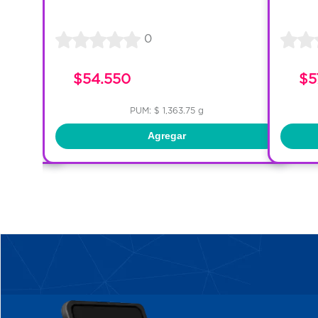
0
$54.550
$5
PUM: $ 1,363.75 g
Agregar