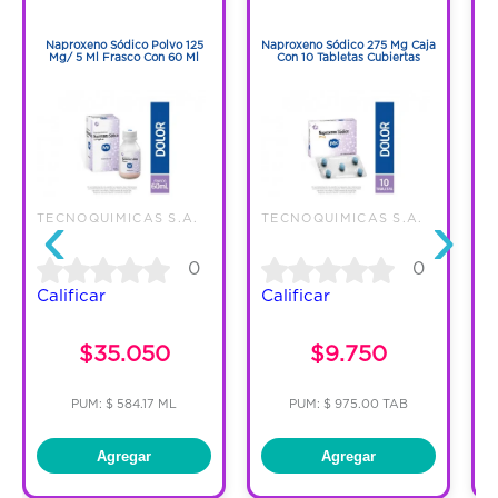
1
1
Naproxeno Sódico Polvo 125
Naproxeno Sódico 275 Mg Caja
Mg/ 5 Ml Frasco Con 60 Ml
Con 10 Tabletas Cubiertas
‹
›
TECNOQUIMICAS S.A.
TECNOQUIMICAS S.A.
T
0
0
Calificar
Calificar
C
$35.050
$9.750
PUM: $ 584.17 ML
PUM: $ 975.00 TAB
Agregar
Agregar