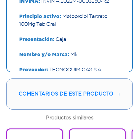
INVIMA:
INVIMA 2023M-0003250-R2
Principio activo:
Metoprolol Tartrato
100Mg Tab Oral
Presentación:
Caja
Nombre y/o Marca:
Mk
Proveedor:
TECNOQUIMICAS S.A.
Vía de administración:
ORAL
COMENTARIOS DE ESTE PRODUCTO
↓
Contenido:
1 Und
Cantidad:
30 Tabletas
Productos similares
Código:
788517
1
1