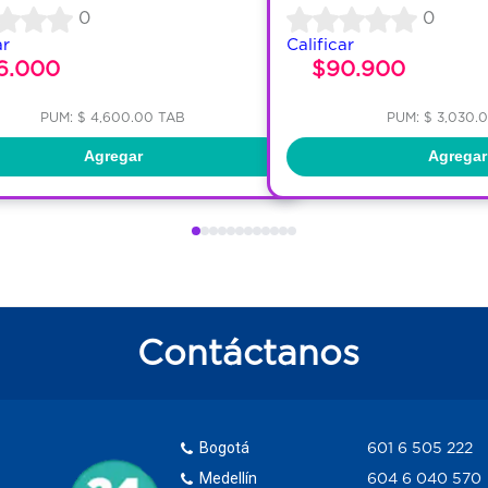
0
0
ar
Calificar
6.000
$90.900
PUM: $ 4,600.00 TAB
PUM: $ 3,030.
Agregar
Agregar
Contáctanos
Bogotá
601 6 505 222
Medellín
604 6 040 570