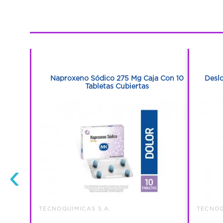
1
1
5 Ml Frasco
Naproxeno Sódico 275 Mg Caja Con 10
Deslo
Tabletas Cubiertas
‹
TECNOQUIMICAS S.A.
TECNOQ