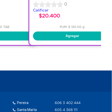
0
Calificar
$20.400
00 TAB
PUM: $ 510.00 g
Agregar
Pereira
606 3 402 444
Santa Marta
605 4 368 111