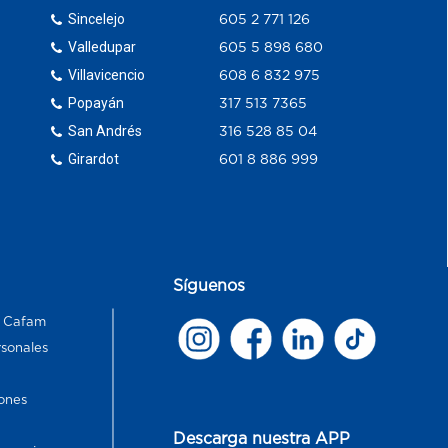
Sincelejo
605 2 771 126
Valledupar
605 5 898 680
Villavicencio
608 6 832 975
Popayán
317 513 7365
San Andrés
316 528 85 04
Girardot
601 8 886 999
Síguenos
s Cafam
rsonales
ones
Descarga nuestra APP