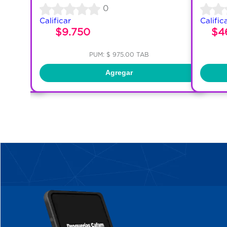
0
Calificar
Calific
$9.750
$4
PUM: $ 975.00 TAB
Agregar