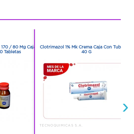
1
1
 170 / 80 Mg Caja
Clotrimazol 1% Mk Crema Caja Con Tubo Con
0 Tabletas
40 G
›
TECNOQUIMICAS S.A.