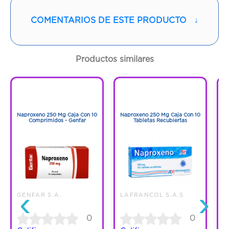
Vía de administración:
ORAL
COMENTARIOS DE ESTE PRODUCTO
↓
Contenido:
120 Ml
Cantidad:
1 Frasco
Productos similares
Código:
439849
1
1
1
1
Naproxeno 250 Mg Caja Con 10
Naproxeno 250 Mg Caja Con 10
N
Comprimidos - Genfar
Tabletas Recubiertas
‹
›
GENFAR S.A.
LAFRANCOL S.A.S
0
0