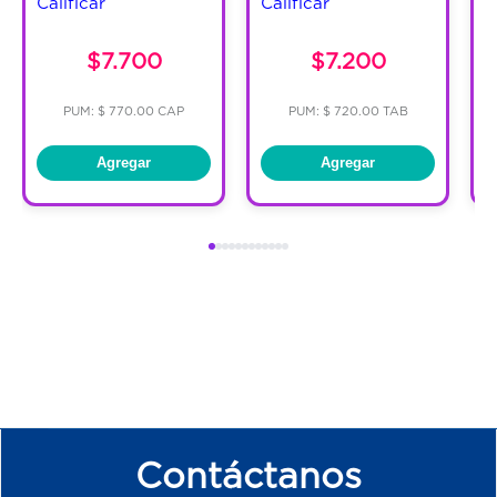
Calificar
Calificar
C
$7.700
$7.200
PUM: $ 770.00 CAP
PUM: $ 720.00 TAB
Agregar
Agregar
Contáctanos