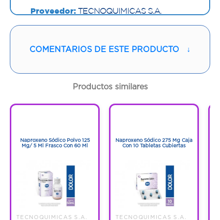
Proveedor:
TECNOQUIMICAS S.A.
Vía de administración:
ORAL
COMENTARIOS DE ESTE PRODUCTO
↓
Contenido:
1 Und
Cantidad:
90 Tabletas
Productos similares
Código:
1282227
1
1
1
1
Naproxeno Sódico Polvo 125
Naproxeno Sódico 275 Mg Caja
Mg/ 5 Ml Frasco Con 60 Ml
Con 10 Tabletas Cubiertas
TECNOQUIMICAS S.A.
TECNOQUIMICAS S.A.
T