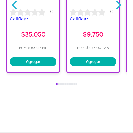
‹
›
0
0
Calificar
Calificar
C
$35.050
$9.750
PUM: $ 584.17 ML
PUM: $ 975.00 TAB
Agregar
Agregar