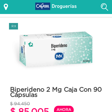
RX
Biperideno 2 Mg Caja Con 90
Cápsulas
$ 94.450
$ 85.005
AHORA