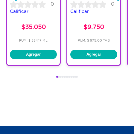
0
0
Calificar
Calificar
C
$35.050
$9.750
PUM: $ 584.17 ML
PUM: $ 975.00 TAB
Agregar
Agregar