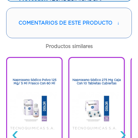
Vía de administración:
ORAL
COMENTARIOS DE ESTE PRODUCTO
↓
Sabor:
Cereza
Contenido:
60 Ml
Productos similares
Cantidad:
1 Frasco
1
1
1
1
Código:
1282816
Naproxeno Sódico Polvo 125
Naproxeno Sódico 275 Mg Caja
Mg/ 5 Ml Frasco Con 60 Ml
Con 10 Tabletas Cubiertas
‹
›
TECNOQUIMICAS S.A.
TECNOQUIMICAS S.A.
T