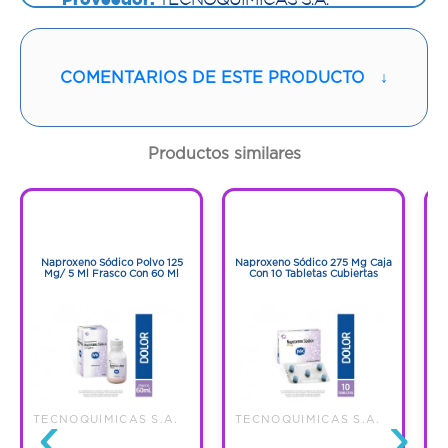
Vía de administración:
ORAL
COMENTARIOS DE ESTE PRODUCTO
↓
Sabor:
Uva
Contenido:
120 Ml
Productos similares
Cantidad:
1 Frasco
1
1
1
1
Código:
1282826
Naproxeno Sódico Polvo 125
Naproxeno Sódico 275 Mg Caja
Mg/ 5 Ml Frasco Con 60 Ml
Con 10 Tabletas Cubiertas
‹
›
TECNOQUIMICAS S.A.
TECNOQUIMICAS S.A.
T