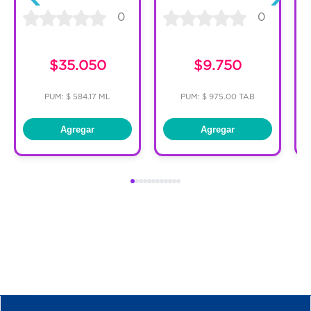
0
0
C
$35.050
$9.750
PUM: $ 584.17 ML
PUM: $ 975.00 TAB
Agregar
Agregar