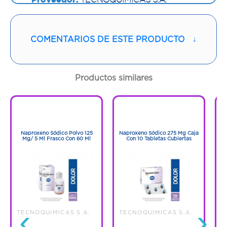
Vía de administración:
ORAL
COMENTARIOS DE ESTE PRODUCTO
↓
Contenido:
1 Und
Cantidad:
12 Tabletas
Productos similares
Código:
1284826
1
1
1
1
Naproxeno Sódico Polvo 125
Naproxeno Sódico 275 Mg Caja
Mg/ 5 Ml Frasco Con 60 Ml
Con 10 Tabletas Cubiertas
‹
›
TECNOQUIMICAS S.A.
TECNOQUIMICAS S.A.
T