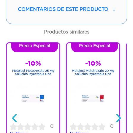
Vía de administración:
ORAL
COMENTARIOS DE ESTE PRODUCTO
↓
Contenido:
120 Ml
Cantidad:
1 Frasco
Productos similares
Código:
1285154
Precio Especial
Precio Especial
-10%
-10%
Metoject Metotrexato 25 Mg
Metoject Metotrexato 20 Mg
Solución Inyectable Und
Solución Inyectable Und
‹
›
C
0
0