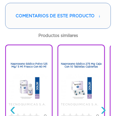
Vía de administración:
ORAL
COMENTARIOS DE ESTE PRODUCTO
↓
Contenido:
1 Und
Cantidad:
10 Tabletas
Productos similares
Código:
1286819
1
1
1
1
Naproxeno Sódico Polvo 125
Naproxeno Sódico 275 Mg Caja
Mg/ 5 Ml Frasco Con 60 Ml
Con 10 Tabletas Cubiertas
‹
›
TECNOQUIMICAS S.A.
TECNOQUIMICAS S.A.
T
0
0