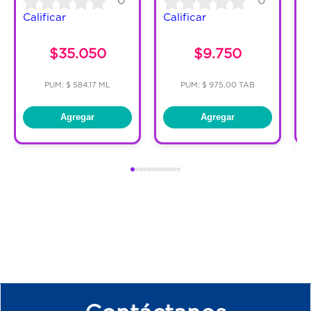
Calificar
Calificar
C
$35.050
$9.750
PUM: $ 584.17 ML
PUM: $ 975.00 TAB
Agregar
Agregar