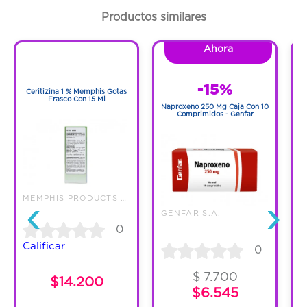
Cantidad:
7 Tabletas
Productos similares
Código:
1288263
Ahora
1
1
-15%
Ceritizina 1 % Memphis Gotas
N
Frasco Con 15 Ml
Naproxeno 250 Mg Caja Con 10
Comprimidos - Genfar
‹
›
MEMPHIS PRODUCTS S.A.
L
GENFAR S.A.
0
Calificar
0
$ 7.700
$14.200
$6.545