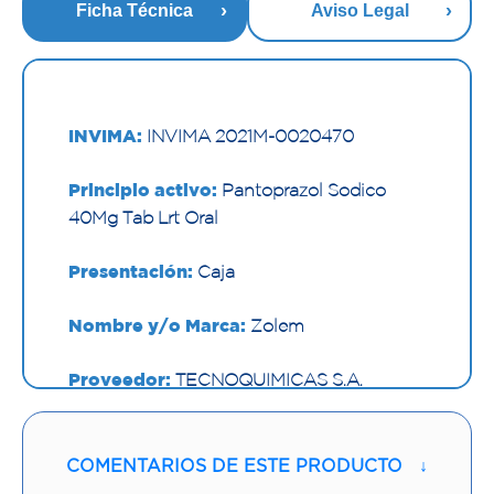
Ficha Técnica
Aviso Legal
INVIMA:
INVIMA 2021M-0020470
Principio activo:
Pantoprazol Sodico
40Mg Tab Lrt Oral
Presentación:
Caja
Nombre y/o Marca:
Zolem
Proveedor:
TECNOQUIMICAS S.A.
Vía de administración:
ORAL
COMENTARIOS DE ESTE PRODUCTO
↓
Contenido:
1 Und