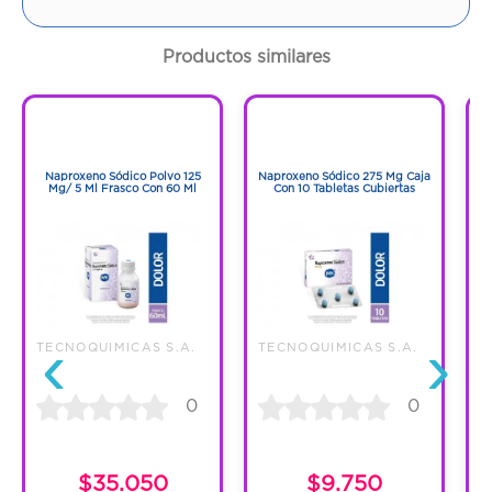
Cantidad:
30 Tabletas
Productos similares
Código:
1289968
1
1
1
1
Naproxeno Sódico Polvo 125
Naproxeno Sódico 275 Mg Caja
Mg/ 5 Ml Frasco Con 60 Ml
Con 10 Tabletas Cubiertas
‹
›
TECNOQUIMICAS S.A.
TECNOQUIMICAS S.A.
T
0
0
C
$35.050
$9.750