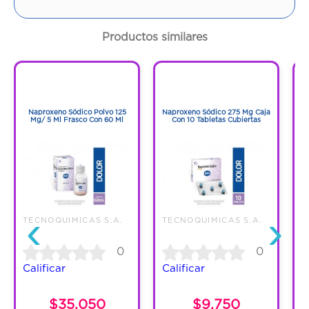
Contenido:
20 G
Productos similares
Cantidad:
1 Tubo
1
1
1
1
Código:
1290796
Naproxeno Sódico Polvo 125
Naproxeno Sódico 275 Mg Caja
Mg/ 5 Ml Frasco Con 60 Ml
Con 10 Tabletas Cubiertas
‹
›
TECNOQUIMICAS S.A.
TECNOQUIMICAS S.A.
T
0
0
Calificar
Calificar
C
$35.050
$9.750