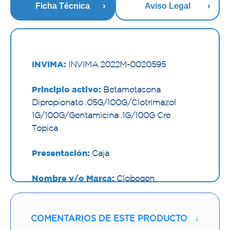
Ficha Técnica
Aviso Legal
INVIMA:
INVIMA 2022M-0020595
Principio activo:
Betametasona
Dipropionato .05G/100G/Clotrimazol
1G/100G/Gentamicina .1G/100G Cre
Topica
Presentación:
Caja
Nombre y/o Marca:
Clobegen
Proveedor:
TECNOQUIMICAS S.A.
COMENTARIOS DE ESTE PRODUCTO
↓
Vía de administración:
TOPICA