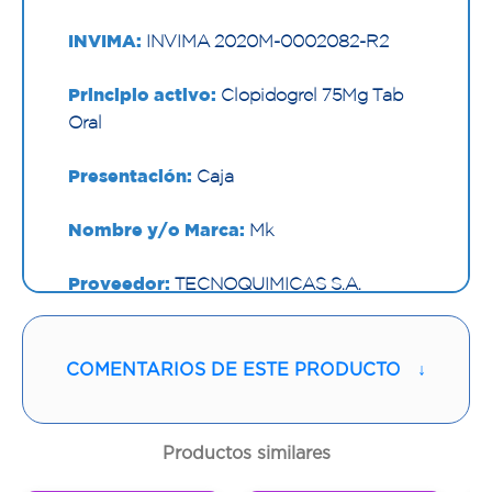
INVIMA:
INVIMA 2020M-0002082-R2
Principio activo:
Clopidogrel 75Mg Tab
Oral
Presentación:
Caja
Nombre y/o Marca:
Mk
Proveedor:
TECNOQUIMICAS S.A.
Vía de administración:
ORAL
COMENTARIOS DE ESTE PRODUCTO
↓
Contenido:
1 Und
Cantidad:
30 Tabletas
Productos similares