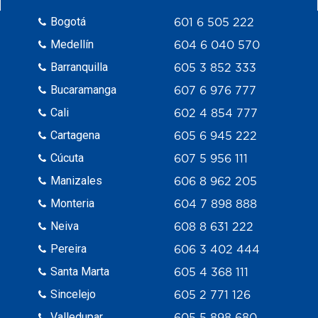
Bogotá
601 6 505 222
Medellín
604 6 040 570
Barranquilla
605 3 852 333
Bucaramanga
607 6 976 777
Cali
602 4 854 777
Cartagena
605 6 945 222
Cúcuta
607 5 956 111
Manizales
606 8 962 205
Monteria
604 7 898 888
Neiva
608 8 631 222
Pereira
606 3 402 444
Santa Marta
605 4 368 111
Sincelejo
605 2 771 126
Valledupar
605 5 898 680