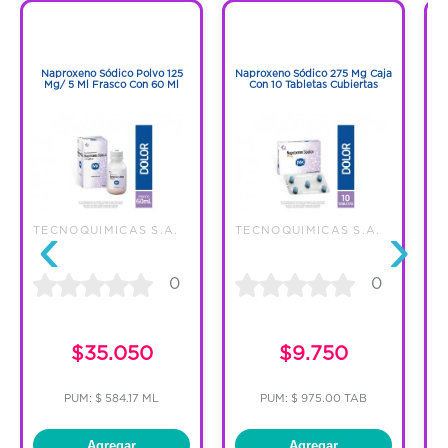
Código:
1292188
1
1
1
1
Naproxeno Sódico Polvo 125
Naproxeno Sódico 275 Mg Caja
Mg/ 5 Ml Frasco Con 60 Ml
Con 10 Tabletas Cubiertas
‹
›
TECNOQUIMICAS S.A.
TECNOQUIMICAS S.A.
T
0
0
C
$35.050
$9.750
PUM: $ 584.17 ML
PUM: $ 975.00 TAB
Agregar
Agregar