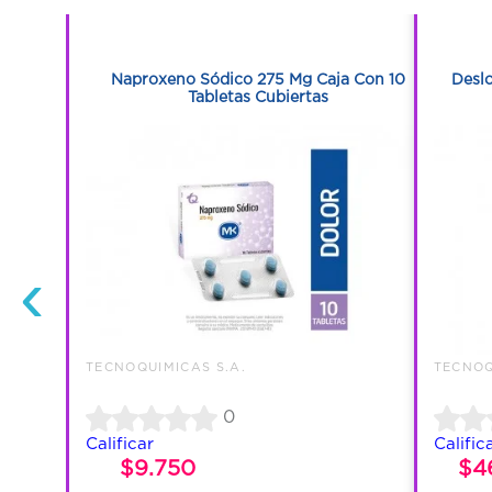
1
5 Ml Frasco
Naproxeno Sódico 275 Mg Caja Con 10
Deslo
Tabletas Cubiertas
‹
TECNOQUIMICAS S.A.
TECNOQ
0
Calificar
Calific
$9.750
$4