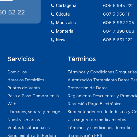
Cartagena
605 6 945 222
Cúcuta
607 5 956 111
Manizales
606 8 962 205
Monteria
604 7 898 888
Neiva
608 8 631 222
Servicios
Términos
Domicilios
Términos y Condiciones Droguería
Horarios Domicilios
Autorización Tratamiento Datos Pe
Puntos de Venta
Proteccion de Datos
Paso a Paso Compra en la
Reglamento Descuentos y Promoci
Web
Reversión Pago Electrónico
Llámanos, separa y recoge
Superintendencia de Industria y C
Nuestras marcas
Uso seguro de medicamentos
Ventas Institucionales
Términos y condiciones domicilios
Seguimiento a tu Pedido
dispensación EPS