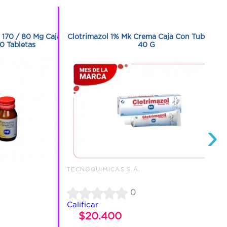
1
 170 / 80 Mg Caja
Clotrimazol 1% Mk Crema Caja Con Tubo Con
0 Tabletas
40 G
›
TECNOQUIMICAS S.A.
0
Calificar
$20.400