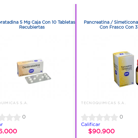
1
1
ratadina 5 Mg Caja Con 10 Tabletas
Pancreatina / Simeticona
Recubiertas
Con Frasco Con 3
UIMICAS S.A.
TECNOQUIMICAS S.A.
0
0
ar
Calificar
6.000
$90.900