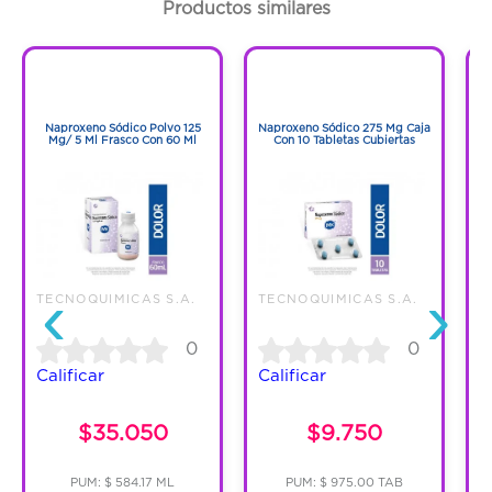
Productos similares
Código:
1295277
1
1
1
1
Naproxeno Sódico Polvo 125
Naproxeno Sódico 275 Mg Caja
Mg/ 5 Ml Frasco Con 60 Ml
Con 10 Tabletas Cubiertas
‹
›
TECNOQUIMICAS S.A.
TECNOQUIMICAS S.A.
T
0
0
Calificar
Calificar
C
$35.050
$9.750
PUM: $ 584.17 ML
PUM: $ 975.00 TAB