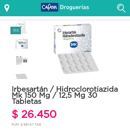
RX
Irbesartán / Hidroclorotiazida
Mk 150 Mg / 12,5 Mg 30
Tabletas
$ 26.450
PUM: $ 881.67 TAB