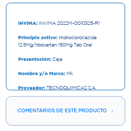
INVIMA:
INVIMA 2022M-0010325-R1
Principio activo:
Hidroclorotiazida
12.5Mg/Irbesartan 150Mg Tab Oral
Presentación:
Caja
Nombre y/o Marca:
Mk
Proveedor:
TECNOQUIMICAS S.A.
Vía de administración:
ORAL
COMENTARIOS DE ESTE PRODUCTO
↓
Contenido:
1 Und
Cantidad:
30 Tabletas