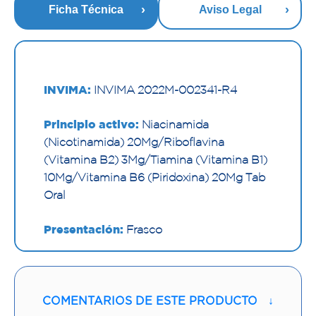
Ficha Técnica
Aviso Legal
INVIMA:
INVIMA 2022M-002341-R4
Principio activo:
Niacinamida
(Nicotinamida) 20Mg/Riboflavina
(Vitamina B2) 3Mg/Tiamina (Vitamina B1)
10Mg/Vitamina B6 (Piridoxina) 20Mg Tab
Oral
Presentación:
Frasco
Nombre y/o Marca:
Ecar
Proveedor:
LABORATORIOS ECAR S.A
COMENTARIOS DE ESTE PRODUCTO
↓