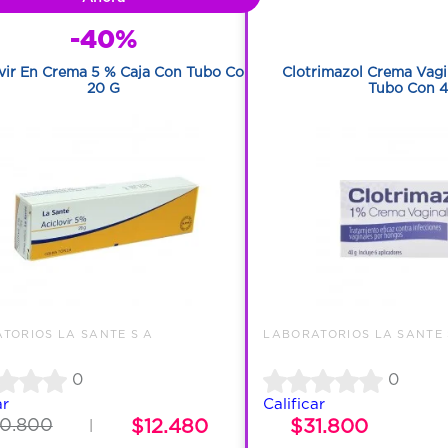
-40%
1
vir En Crema 5 % Caja Con Tubo Con
Clotrimazol Crema Vagi
20 G
Tubo Con 
TORIOS LA SANTE S A
LABORATORIOS LA SANTE 
0
0
ar
Calificar
20.800
$12.480
$31.800
|