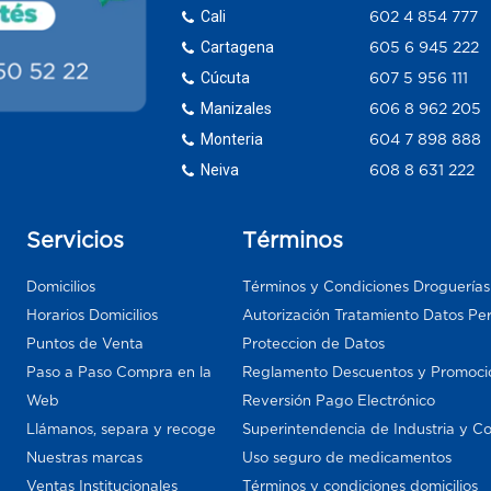
Cali
602 4 854 777
Cartagena
605 6 945 222
Cúcuta
607 5 956 111
Manizales
606 8 962 205
Monteria
604 7 898 888
Neiva
608 8 631 222
Servicios
Términos
Domicilios
Términos y Condiciones Droguería
Horarios Domicilios
Autorización Tratamiento Datos Pe
Puntos de Venta
Proteccion de Datos
Paso a Paso Compra en la
Reglamento Descuentos y Promoci
Web
Reversión Pago Electrónico
Llámanos, separa y recoge
Superintendencia de Industria y C
Nuestras marcas
Uso seguro de medicamentos
Ventas Institucionales
Términos y condiciones domicilios