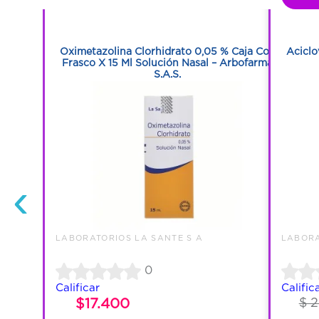
1
Cápsulas
Oximetazolina Clorhidrato 0,05 % Caja Con
Aciclo
Frasco X 15 Ml Solución Nasal – Arbofarma
S.A.S.
‹
LABORATORIOS LA SANTE S A
LABORA
0
Calificar
Calific
$17.400
$ 