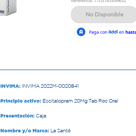
Referencia: 7703763499632
No Disponible
INVIMA:
INVIMA 2022M-0020841
Principio activo:
Escitalopram 20Mg Tab Rec Oral
Presentación:
Caja
Nombre y/o Marca:
La Santé