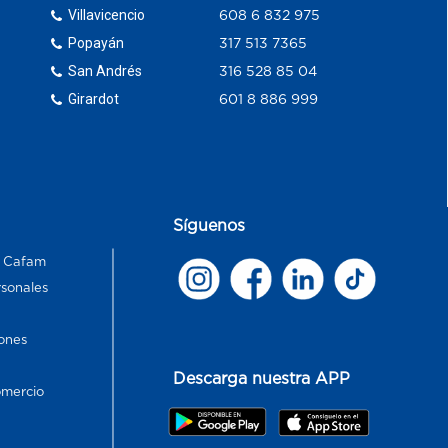
Villavicencio
608 6 832 975
Popayán
317 513 7365
San Andrés
316 528 85 04
Girardot
601 8 886 999
Síguenos
s Cafam
rsonales
ones
Descarga nuestra APP
omercio