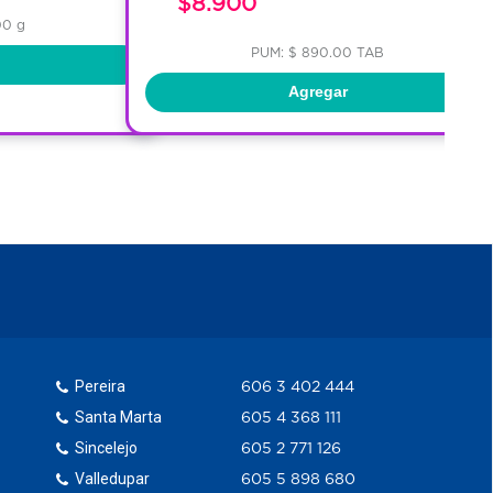
$8.900
00 g
PUM: $ 890.00 TAB
Agregar
Pereira
606 3 402 444
Santa Marta
605 4 368 111
Sincelejo
605 2 771 126
Valledupar
605 5 898 680