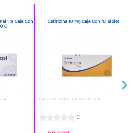
1
nal 1 % Caja Con
Cetirizina 10 Mg Caja Con 10 Tabletas
40 G
›
S A
LABORATORIOS LA SANTE S A
0